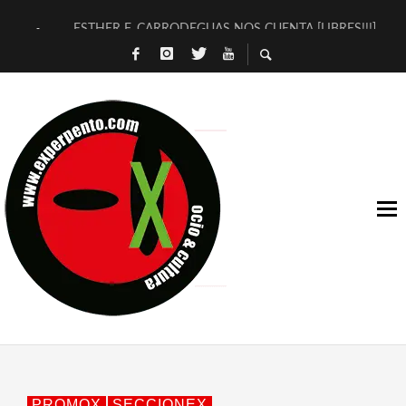
ESTHER F. CARRODEGUAS NOS CUENTA [LIBRES!!!]
[TERRA DE GUAPES] DE SANDRA MONFORT
[ELECTRA JONDA] DE JUAN GUERRERO ZAMORA
TIMBRE 4, LA ESCUELA DEL DIRECTOR TEATRAL CLAUDIO 
30 AÑOS (NO ES NADA) DE LA KATARSIS DEL TOMATAZO
MILITARES JUDÍAS EN #EXVITA
D’BALDOMEROS REINVENTAN [BITÁCORA 3.0] EN EXVITA
MARSHALL FLASH PRESENTA EN EXVITA [RELATIVA SENCILL
JOFRE BARDAGÍ EN EXVITA INTERPRETANDO A SERRAT
YORCH PRESENTA [CURSO DE ARMONÍA PERSECUTORIA] EN
PROMOX
SECCIONEX