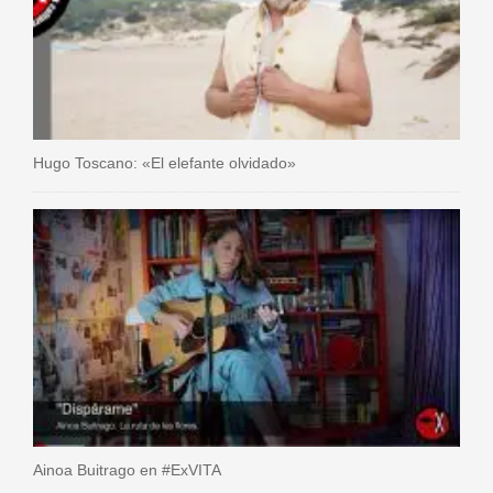
Hugo Toscano: «El elefante olvidado»
Ainoa Buitrago en #ExVITA