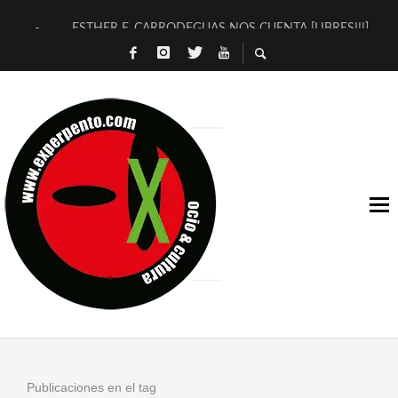
ESTHER F. CARRODEGUAS NOS CUENTA [LIBRES!!!]
[TERRA DE GUAPES] DE SANDRA MONFORT
[ELECTRA JONDA] DE JUAN GUERRERO ZAMORA
TIMBRE 4, LA ESCUELA DEL DIRECTOR TEATRAL CLAUDIO 
30 AÑOS (NO ES NADA) DE LA KATARSIS DEL TOMATAZO
MILITARES JUDÍAS EN #EXVITA
D’BALDOMEROS REINVENTAN [BITÁCORA 3.0] EN EXVITA
MARSHALL FLASH PRESENTA EN EXVITA [RELATIVA SENCILL
JOFRE BARDAGÍ EN EXVITA INTERPRETANDO A SERRAT
YORCH PRESENTA [CURSO DE ARMONÍA PERSECUTORIA] EN
Publicaciones en el tag