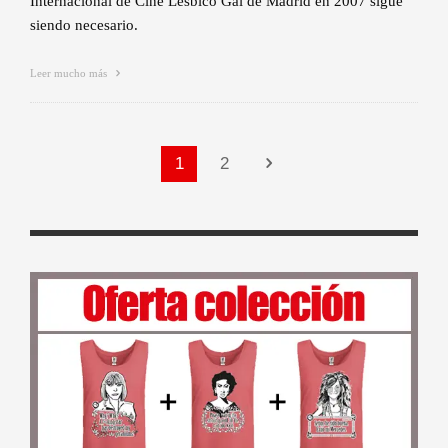
Internacional de Cine Lésbico Gai de Madrid en 2007 sigue
siendo necesario.
Leer mucho más
1
2