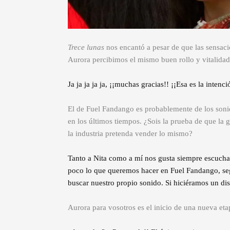
Trece lunas
nos encantó a pesar de que las sensaci
Aurora percibimos el mismo buen rollo y vitalidad 
Ja ja ja ja ja, ¡¡muchas gracias!! ¡¡Esa es la intenci
El de Fuel Fandango es probablemente de los son
en los últimos tiempos. ¿Sois la prueba de que l
la industria pretenda vender lo mismo?
Tanto a Nita como a mí nos gusta siempre escuchar
poco lo que queremos hacer en Fuel Fandango, seg
buscar nuestro propio sonido. Si hiciéramos un disc
Aurora para vosotros es el inicio de una nueva eta