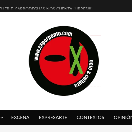
THER F. CARRODEGUAS NOS CUENTA [LIBRES!!!]
ERRA DE GUAPES] DE SANDRA MONFORT
LECTRA JONDA] DE JUAN GUERRERO ZAMORA
MBRE 4, LA ESCUELA DEL DIRECTOR TEATRAL CLAUDIO TOLCACHIR
 AÑOS (NO ES NADA) DE LA KATARSIS DEL TOMATAZO
LITARES JUDÍAS EN #EXVITA
BALDOMEROS REINVENTAN [BITÁCORA 3.0] EN EXVITA
RSHALL FLASH PRESENTA EN EXVITA [RELATIVA SENCILLEZ]
FRE BARDAGÍ EN EXVITA INTERPRETANDO A SERRAT
RCH PRESENTA [CURSO DE ARMONÍA PERSECUTORIA] EN EXVITA
EXCENA
EXPRESARTE
CONTEXTOS
OPINIÓ