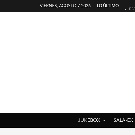
VIERNES, AGOSTO 7 2026
LO ÚLTIMO
ES
[T
[E
TI
30
MI
D’
MA
JO
YO
JUKEBOX
SALA-EX