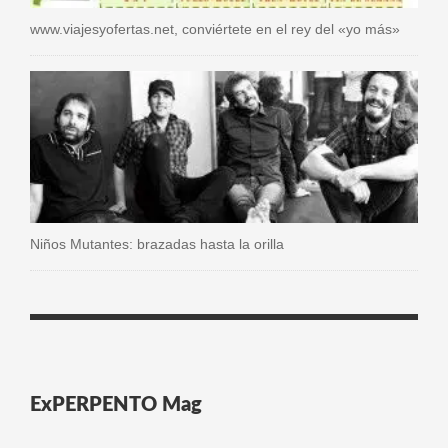
www.viajesyofertas.net, conviértete en el rey del «yo más»
Niños Mutantes: brazadas hasta la orilla
ExPERPENTO Mag