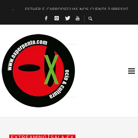
ESTHER F. CARRODEGUAS NOS CUENTA [LIBRES!!!]
[TERRA DE GUAPES] DE SANDRA MONFORT
[ELECTRA JONDA] DE JUAN GUERRERO ZAMORA
TIMBRE 4, LA ESCUELA DEL DIRECTOR TEATRAL CLAUDIO 
30 AÑOS (NO ES NADA) DE LA KATARSIS DEL TOMATAZO
MILITARES JUDÍAS EN #EXVITA
D’BALDOMEROS REINVENTAN [BITÁCORA 3.0] EN EXVITA
MARSHALL FLASH PRESENTA EN EXVITA [RELATIVA SENCILL
JOFRE BARDAGÍ EN EXVITA INTERPRETANDO A SERRAT
YORCH PRESENTA [CURSO DE ARMONÍA PERSECUTORIA] EN
EXTREAMING
SALA-EX