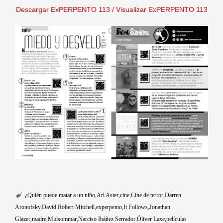
Descargar ExPERPENTO 113
/
Visualizar ExPERPENTO 113
¿Quién puede matar a un niño
Ari Aster
cine
Cine de terror
Darren
Aronofsky
David Robert Mitchell
experpento
It Follows
Jonathan
Glazer
madre
Midsommar
Narciso Ibáñez Serrador
Óliver Laxe
películas