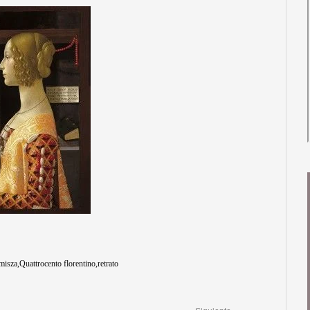
misza
Quattrocento florentino
retrato