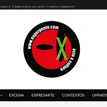
THER F. CARRODEGUAS NOS CUENTA [LIBRES!!!]
ERRA DE GUAPES] DE SANDRA MONFORT
LECTRA JONDA] DE JUAN GUERRERO ZAMORA
MBRE 4, LA ESCUELA DEL DIRECTOR TEATRAL CLAUDIO TOLCACHIR
 AÑOS (NO ES NADA) DE LA KATARSIS DEL TOMATAZO
LITARES JUDÍAS EN #EXVITA
BALDOMEROS REINVENTAN [BITÁCORA 3.0] EN EXVITA
RSHALL FLASH PRESENTA EN EXVITA [RELATIVA SENCILLEZ]
FRE BARDAGÍ EN EXVITA INTERPRETANDO A SERRAT
RCH PRESENTA [CURSO DE ARMONÍA PERSECUTORIA] EN EXVITA
EXCENA
EXPRESARTE
CONTEXTOS
OPINIÓ