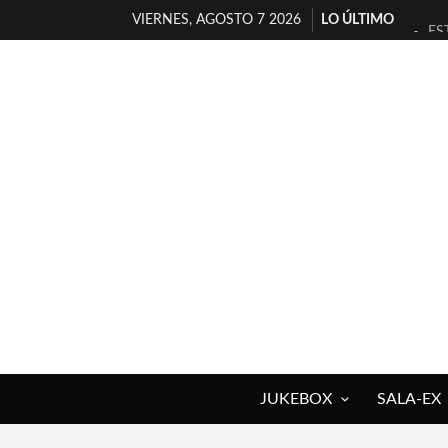
VIERNES, AGOSTO 7 2026
LO ÚLTIMO
ES
[T
[E
TI
30
MI
D’
MA
JO
YO
JUKEBOX
SALA-EX