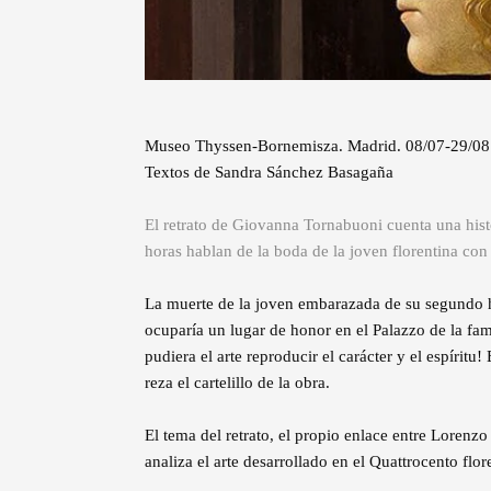
Museo Thyssen-Bornemisza. Madrid. 08/07-29/08
Textos de Sandra Sánchez Basagaña
El retrato de Giovanna Tornabuoni cuenta una histo
horas hablan de la boda de la joven florentina con
La muerte de la joven embarazada de su segundo hi
ocuparía un lugar de honor en el Palazzo de la fam
pudiera el arte reproducir el carácter y el espírit
reza el cartelillo de la obra.
El tema del retrato, el propio enlace entre Lorenzo
analiza el arte desarrollado en el Quattrocento flor