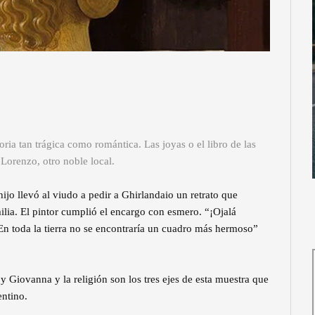
ria tan trágica como romántica. Las joyas o el libro de las
 Lorenzo, otro noble local.
jo llevó al viudo a pedir a Ghirlandaio un retrato que
ilia. El pintor cumplió el encargo con esmero. “¡Ojalá
u! En toda la tierra no se encontraría un cuadro más hermoso”
 y Giovanna y la religión son los tres ejes de esta muestra que
entino.