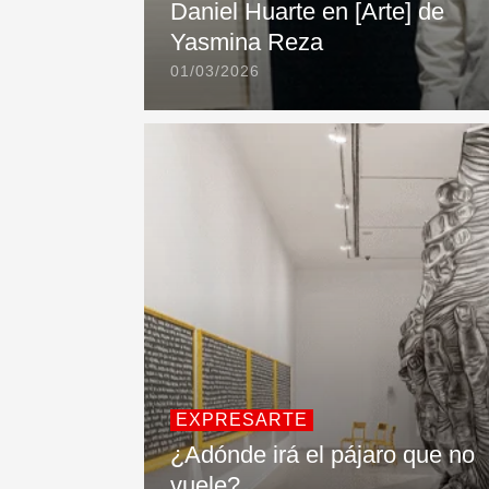
Daniel Huarte en [Arte] de
Yasmina Reza
01/03/2026
EXPRESARTE
¿Adónde irá el pájaro que no
vuele?