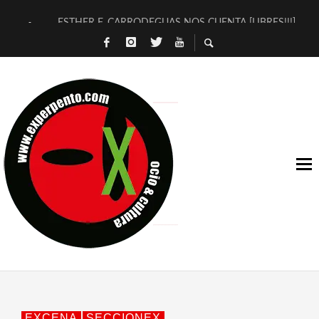
ESTHER F. CARRODEGUAS NOS CUENTA [LIBRES!!!]
[TERRA DE GUAPES] DE SANDRA MONFORT
[ELECTRA JONDA] DE JUAN GUERRERO ZAMORA
TIMBRE 4, LA ESCUELA DEL DIRECTOR TEATRAL CLAUDIO 
30 AÑOS (NO ES NADA) DE LA KATARSIS DEL TOMATAZO
MILITARES JUDÍAS EN #EXVITA
D’BALDOMEROS REINVENTAN [BITÁCORA 3.0] EN EXVITA
MARSHALL FLASH PRESENTA EN EXVITA [RELATIVA SENCILL
JOFRE BARDAGÍ EN EXVITA INTERPRETANDO A SERRAT
YORCH PRESENTA [CURSO DE ARMONÍA PERSECUTORIA] EN
EXCENA
SECCIONEX