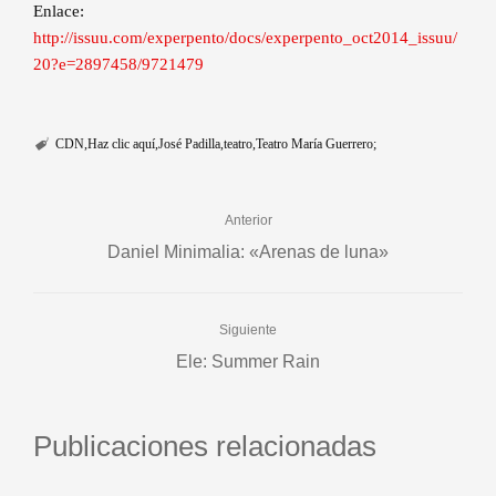
Enlace:
http://issuu.com/experpento/docs/experpento_oct2014_issuu/
20?e=2897458/9721479
CDN
Haz clic aquí
José Padilla
teatro
Teatro María Guerrero;
Anterior
Daniel Minimalia: «Arenas de luna»
Siguiente
Ele: Summer Rain
Publicaciones relacionadas