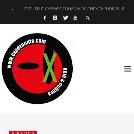
ESTHER F. CARRODEGUAS NOS CUENTA [LIBRES!!!]
[TERRA DE GUAPES] DE SANDRA MONFORT
[ELECTRA JONDA] DE JUAN GUERRERO ZAMORA
TIMBRE 4, LA ESCUELA DEL DIRECTOR TEATRAL CLAUDIO 
30 AÑOS (NO ES NADA) DE LA KATARSIS DEL TOMATAZO
MILITARES JUDÍAS EN #EXVITA
D’BALDOMEROS REINVENTAN [BITÁCORA 3.0] EN EXVITA
MARSHALL FLASH PRESENTA EN EXVITA [RELATIVA SENCILL
JOFRE BARDAGÍ EN EXVITA INTERPRETANDO A SERRAT
YORCH PRESENTA [CURSO DE ARMONÍA PERSECUTORIA] EN
JUKEBOX