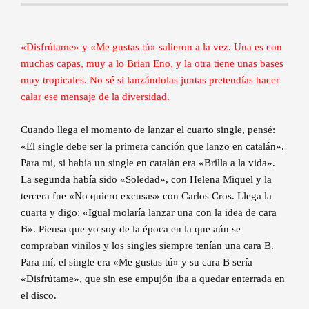
«Disfrútame» y «Me gustas tú» salieron a la vez. Una es con
muchas capas, muy a lo Brian Eno, y la otra tiene unas bases
muy tropicales. No sé si lanzándolas juntas pretendías hacer
calar ese mensaje de la diversidad.
Cuando llega el momento de lanzar el cuarto single, pensé:
«El single debe ser la primera canción que lanzo en catalán».
Para mí, si había un single en catalán era «Brilla a la vida».
La segunda había sido «Soledad», con Helena Miquel y la
tercera fue «No quiero excusas» con Carlos Cros. Llega la
cuarta y digo: «Igual molaría lanzar una con la idea de cara
B». Piensa que yo soy de la época en la que aún se
compraban vinilos y los singles siempre tenían una cara B.
Para mí, el single era «Me gustas tú» y su cara B sería
«Disfrútame», que sin ese empujón iba a quedar enterrada en
el disco.