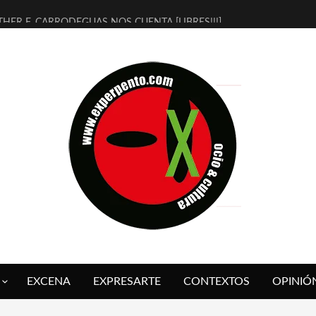
THER F. CARRODEGUAS NOS CUENTA [LIBRES!!!]
ERRA DE GUAPES] DE SANDRA MONFORT
LECTRA JONDA] DE JUAN GUERRERO ZAMORA
MBRE 4, LA ESCUELA DEL DIRECTOR TEATRAL CLAUDIO TOLCACHIR
 AÑOS (NO ES NADA) DE LA KATARSIS DEL TOMATAZO
LITARES JUDÍAS EN #EXVITA
BALDOMEROS REINVENTAN [BITÁCORA 3.0] EN EXVITA
RSHALL FLASH PRESENTA EN EXVITA [RELATIVA SENCILLEZ]
FRE BARDAGÍ EN EXVITA INTERPRETANDO A SERRAT
RCH PRESENTA [CURSO DE ARMONÍA PERSECUTORIA] EN EXVITA
EXCENA
EXPRESARTE
CONTEXTOS
OPINIÓ