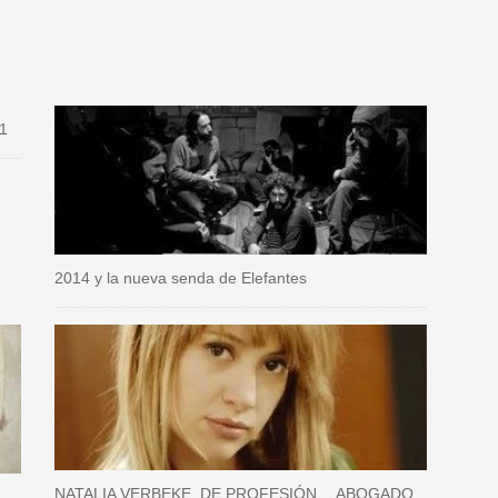
91
2014 y la nueva senda de Elefantes
NATALIA VERBEKE. DE PROFESIÓN… ABOGADO