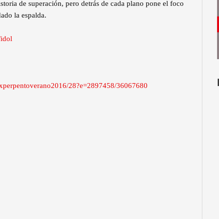
istoria de superación, pero detrás de cada plano pone el foco
dado la espalda.
/idol
s/experpentoverano2016/28?e=2897458/36067680