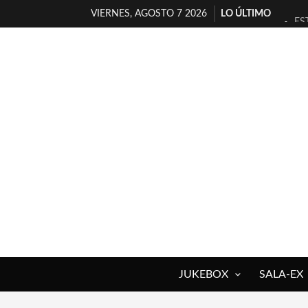
VIERNES, AGOSTO 7 2026
LO ÚLTIMO
ES
[T
[E
TI
30
MI
D’
MA
JO
YO
JUKEBOX
SALA-EX