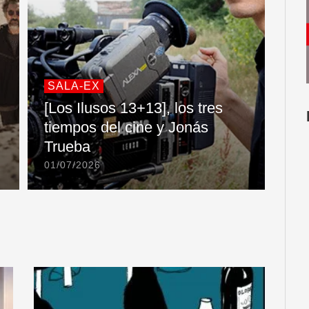
SALA-EX
[Los Ilusos 13+13], los tres
tiempos del cine y Jonás
Trueba
01/07/2026