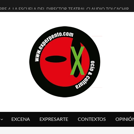
BRE 4, LA ESCUELA DEL DIRECTOR TEATRAL CLAUDIO TOLCACHIR
AÑOS (NO ES NADA) DE LA KATARSIS DEL TOMATAZO
ITARES JUDÍAS EN #EXVITA
ALDOMEROS REINVENTAN [BITÁCORA 3.0] EN EXVITA
SHALL FLASH PRESENTA EN EXVITA [RELATIVA SENCILLEZ]
RE BARDAGÍ EN EXVITA INTERPRETANDO A SERRAT
CH PRESENTA [CURSO DE ARMONÍA PERSECUTORIA] EN EXVITA
ALÍ SARE NOS EXPLICA [DESCASADA]
 TENGO PUTOS SUEÑOS»
FUEGO] DE ESTEL DÍAZ
EXCENA
EXPRESARTE
CONTEXTOS
OPINIÓ