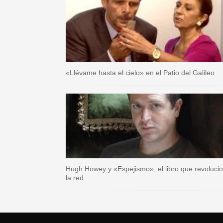
«Llévame hasta el cielo» en el Patio del Galileo
Hugh Howey y «Espejismo», el libro que revoluci
la red