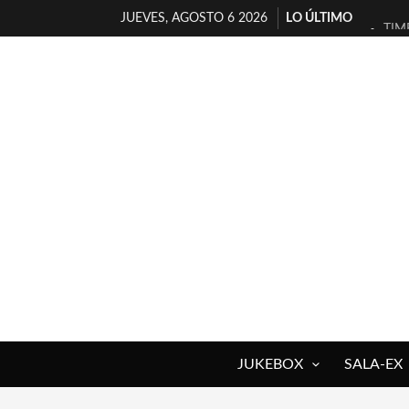
JUEVES, AGOSTO 6 2026
LO ÚLTIMO
TIM
30 
MIL
D’B
MAR
JOF
YOR
MAG
«NO
[A 
JUKEBOX
SALA-EX