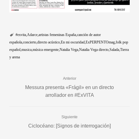
#exvita
Adarce
artistas femeninas España
canción de autor
española
concierto
directo acústico
En mi oscuridad
ExPERPENTOmag
folk pop
español
musica
música emergente
Natalia Vega
Natalia Vega directo
Salada
Tierra
y arena
Anterior
Messura presenta «Frágil» en un directo
arrollador en #ExVITA
Siguiente
Ciclocéano: [Signos de interrogación]