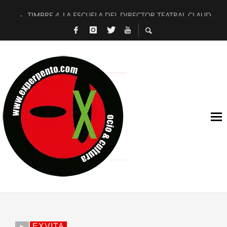
TIMBRE 4, LA ESCUELA DEL DIRECTOR TEATRAL CLAUDIO 
30 AÑOS (NO ES NADA) DE LA KATARSIS DEL TOMATAZO
MILITARES JUDÍAS EN #EXVITA
D’BALDOMEROS REINVENTAN [BITÁCORA 3.0] EN EXVITA
MARSHALL FLASH PRESENTA EN EXVITA [RELATIVA SENCILL
JOFRE BARDAGÍ EN EXVITA INTERPRETANDO A SERRAT
YORCH PRESENTA [CURSO DE ARMONÍA PERSECUTORIA] EN
MAGALÍ SARE NOS EXPLICA [DESCASADA]
«NO TENGO PUTOS SUEÑOS»
[A FUEGO] DE ESTEL DÍAZ
EXVITA