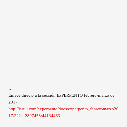
…
Enlace directo a la sección ExPERPENTO febrero-marzo de
2017:
http://issuu.com/experpento/docs/experpento_febreromarzo20
17/22?e=2897458/44134463