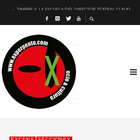
TIMBRE 4, LA ESCUELA DEL DIRECTOR TEATRAL CLAUDIO 
30 AÑOS (NO ES NADA) DE LA KATARSIS DEL TOMATAZO
MILITARES JUDÍAS EN #EXVITA
D’BALDOMEROS REINVENTAN [BITÁCORA 3.0] EN EXVITA
MARSHALL FLASH PRESENTA EN EXVITA [RELATIVA SENCILL
JOFRE BARDAGÍ EN EXVITA INTERPRETANDO A SERRAT
YORCH PRESENTA [CURSO DE ARMONÍA PERSECUTORIA] EN
MAGALÍ SARE NOS EXPLICA [DESCASADA]
«NO TENGO PUTOS SUEÑOS»
[A FUEGO] DE ESTEL DÍAZ
EXCENA
SECCIONEX