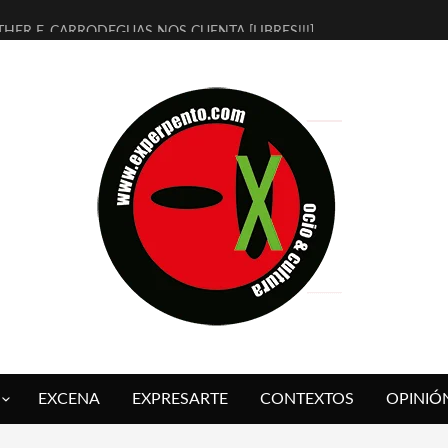
THER F. CARRODEGUAS NOS CUENTA [LIBRES!!!]
ERRA DE GUAPES] DE SANDRA MONFORT
LECTRA JONDA] DE JUAN GUERRERO ZAMORA
MBRE 4, LA ESCUELA DEL DIRECTOR TEATRAL CLAUDIO TOLCACHIR
 AÑOS (NO ES NADA) DE LA KATARSIS DEL TOMATAZO
LITARES JUDÍAS EN #EXVITA
BALDOMEROS REINVENTAN [BITÁCORA 3.0] EN EXVITA
RSHALL FLASH PRESENTA EN EXVITA [RELATIVA SENCILLEZ]
FRE BARDAGÍ EN EXVITA INTERPRETANDO A SERRAT
RCH PRESENTA [CURSO DE ARMONÍA PERSECUTORIA] EN EXVITA
EXCENA
EXPRESARTE
CONTEXTOS
OPINIÓ