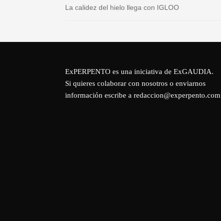
La calidez del hielo llega con IGLOO
ExPERPENTO es una iniciativa de
ExGAUDIA
.
Si quieres colaborar con nosotros o enviarnos
información escribe a redaccion@experpento.com