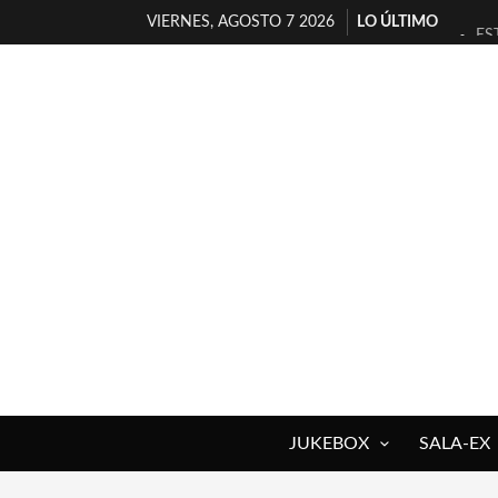
VIERNES, AGOSTO 7 2026
LO ÚLTIMO
ES
[T
[E
TI
30
MI
D’
MA
JO
YO
JUKEBOX
SALA-EX