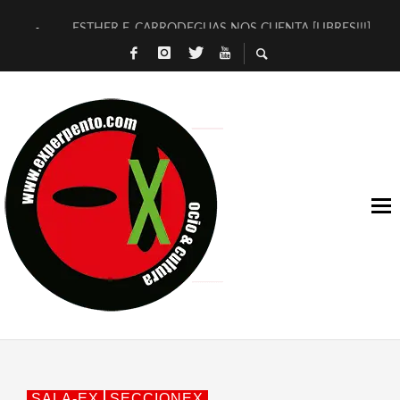
ESTHER F. CARRODEGUAS NOS CUENTA [LIBRES!!!]
[TERRA DE GUAPES] DE SANDRA MONFORT
[ELECTRA JONDA] DE JUAN GUERRERO ZAMORA
TIMBRE 4, LA ESCUELA DEL DIRECTOR TEATRAL CLAUDIO 
30 AÑOS (NO ES NADA) DE LA KATARSIS DEL TOMATAZO
MILITARES JUDÍAS EN #EXVITA
D’BALDOMEROS REINVENTAN [BITÁCORA 3.0] EN EXVITA
MARSHALL FLASH PRESENTA EN EXVITA [RELATIVA SENCILL
JOFRE BARDAGÍ EN EXVITA INTERPRETANDO A SERRAT
YORCH PRESENTA [CURSO DE ARMONÍA PERSECUTORIA] EN
SALA-EX
SECCIONEX