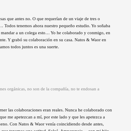
sas que antes no. O que requerían de un viaje de tres o
has… Todos tenemos ahora nuestro pequeño estudio. Yo soñaba
a mandar a un colega esto… Yo he colaborado y conmigo, en
ente. Y grabó su colaboración en su casa. Natos & Waor en
amos todos juntos es una suerte.
ones orgánicas, no son de la compañía, no te endosan a
ner las colaboraciones eran reales. Nunca he colaborado con
que me apetezcan a mí, por este lado y que les apetezca a
da bueno. Con Natos & Waor venía coincidiendo desde antes,
o que tenemos una actitud. Soleá, Amparanoia… con mi hijo,