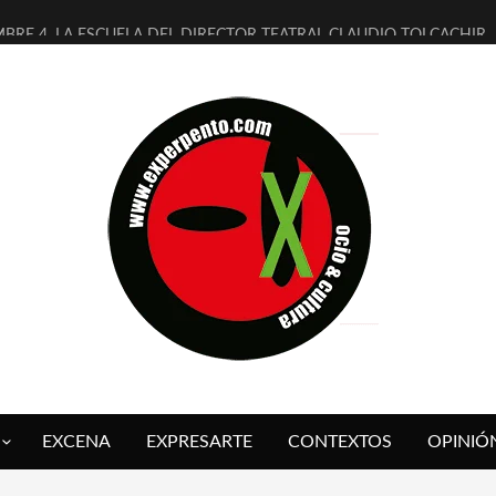
MBRE 4, LA ESCUELA DEL DIRECTOR TEATRAL CLAUDIO TOLCACHIR
 AÑOS (NO ES NADA) DE LA KATARSIS DEL TOMATAZO
LITARES JUDÍAS EN #EXVITA
BALDOMEROS REINVENTAN [BITÁCORA 3.0] EN EXVITA
RSHALL FLASH PRESENTA EN EXVITA [RELATIVA SENCILLEZ]
FRE BARDAGÍ EN EXVITA INTERPRETANDO A SERRAT
RCH PRESENTA [CURSO DE ARMONÍA PERSECUTORIA] EN EXVITA
GALÍ SARE NOS EXPLICA [DESCASADA]
O TENGO PUTOS SUEÑOS»
 FUEGO] DE ESTEL DÍAZ
EXCENA
EXPRESARTE
CONTEXTOS
OPINIÓ