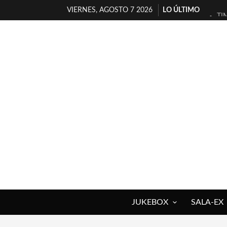
VIERNES, AGOSTO 7 2026
LO ÚLTIMO
TI
30
MI
D’
MA
JO
YO
MA
«N
[A
JUKEBOX
SALA-EX