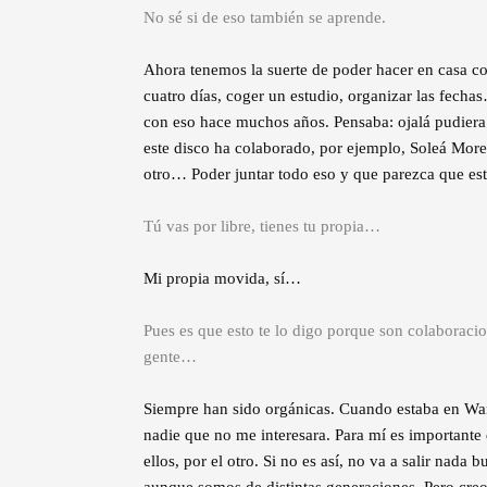
No sé si de eso también se aprende.
Ahora tenemos la suerte de poder hacer en casa co
cuatro días, coger un estudio, organizar las fec
con eso hace muchos años. Pensaba: ojalá pudier
este disco ha colaborado, por ejemplo, Soleá Mor
otro… Poder juntar todo eso y que parezca que est
Tú vas por libre, tienes tu propia…
Mi propia movida, sí…
Pues es que esto te lo digo porque son colaboraci
gente…
Siempre han sido orgánicas. Cuando estaba en War
nadie que no me interesara. Para mí es importante 
ellos, por el otro. Si no es así, no va a salir na
aunque somos de distintas generaciones. Pero cre