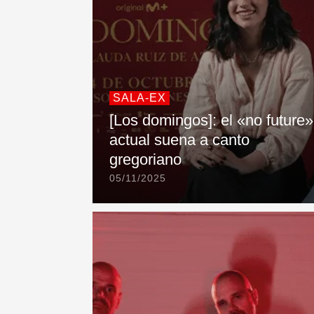
SALA-EX
[Los domingos]: el «no future»
actual suena a canto
gregoriano
05/11/2025