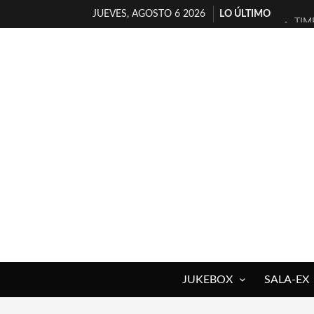
JUEVES, AGOSTO 6 2026
LO ÚLTIMO
TIM
30 
MIL
D’B
MAR
JOF
YOR
MAG
«NO
[A 
JUKEBOX
SALA-EX