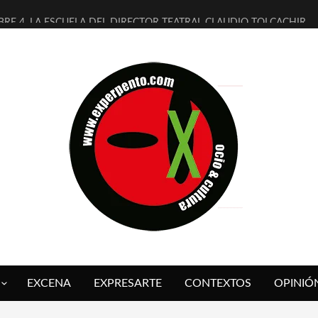
BRE 4, LA ESCUELA DEL DIRECTOR TEATRAL CLAUDIO TOLCACHIR
AÑOS (NO ES NADA) DE LA KATARSIS DEL TOMATAZO
ITARES JUDÍAS EN #EXVITA
ALDOMEROS REINVENTAN [BITÁCORA 3.0] EN EXVITA
SHALL FLASH PRESENTA EN EXVITA [RELATIVA SENCILLEZ]
RE BARDAGÍ EN EXVITA INTERPRETANDO A SERRAT
CH PRESENTA [CURSO DE ARMONÍA PERSECUTORIA] EN EXVITA
ALÍ SARE NOS EXPLICA [DESCASADA]
 TENGO PUTOS SUEÑOS»
FUEGO] DE ESTEL DÍAZ
EXCENA
EXPRESARTE
CONTEXTOS
OPINIÓ