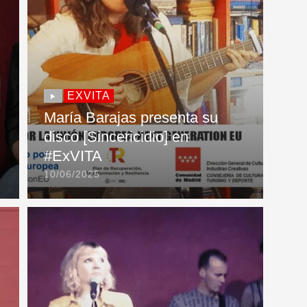
EXVITA
María Barajas presenta su
disco [Sincericidio] en
#ExVITA
10/06/2025