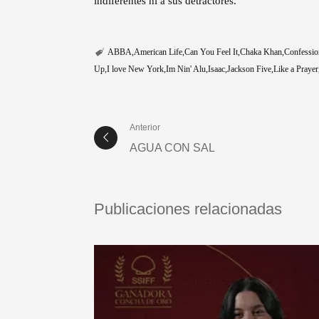
indiferentes ni a sus detractores.
ABBA
American Life
Can You Feel It
Chaka Khan
Confessio
Up
I love New York
Im Nin' Alu
Isaac
Jackson Five
Like a Prayer
Anterior
AGUA CON SAL
Publicaciones relacionadas