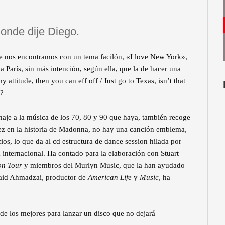
donde dije Diego.
te nos encontramos con un tema facilón, «I love New York»,
a París, sin más intención, según ella, que la de hacer una
 attitude, then you can eff off / Just go to Texas, isn’t that
o?
aje a la música de los 70, 80 y 90 que haya, también recoge
ez en la historia de Madonna, no hay una canción emblema,
cios, lo que da al cd estructura de dance session hilada por
internacional. Ha contado para la elaboración con Stuart
on Tour
y miembros del Murlyn Music, que la han ayudado
waid Ahmadzai, productor de
American Life
y
Music
, ha
e los mejores para lanzar un disco que no dejará