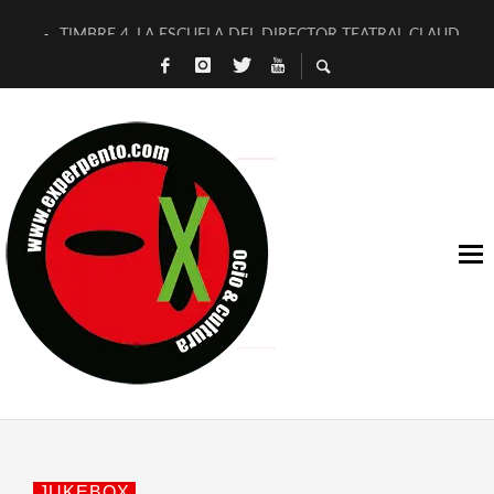
TIMBRE 4, LA ESCUELA DEL DIRECTOR TEATRAL CLAUDIO 
30 AÑOS (NO ES NADA) DE LA KATARSIS DEL TOMATAZO
MILITARES JUDÍAS EN #EXVITA
D’BALDOMEROS REINVENTAN [BITÁCORA 3.0] EN EXVITA
MARSHALL FLASH PRESENTA EN EXVITA [RELATIVA SENCILL
JOFRE BARDAGÍ EN EXVITA INTERPRETANDO A SERRAT
YORCH PRESENTA [CURSO DE ARMONÍA PERSECUTORIA] EN
MAGALÍ SARE NOS EXPLICA [DESCASADA]
«NO TENGO PUTOS SUEÑOS»
[A FUEGO] DE ESTEL DÍAZ
JUKEBOX