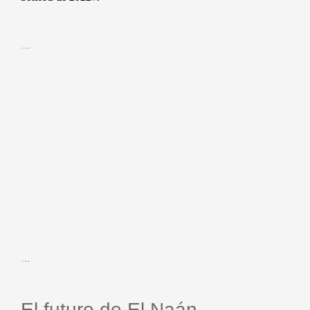
…
…
El futuro de El Naán