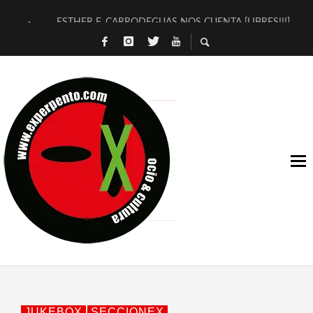
ESTHER F. CARRODEGUAS NOS CUENTA [LIBRES!!!]
[TERRA DE GUAPES] DE SANDRA MONFORT
[ELECTRA JONDA] DE JUAN GUERRERO ZAMORA
TIMBRE 4, LA ESCUELA DEL DIRECTOR TEATRAL CLAUDIO 
30 AÑOS (NO ES NADA) DE LA KATARSIS DEL TOMATAZO
MILITARES JUDÍAS EN #EXVITA
D’BALDOMEROS REINVENTAN [BITÁCORA 3.0] EN EXVITA
MARSHALL FLASH PRESENTA EN EXVITA [RELATIVA SENCILL
JOFRE BARDAGÍ EN EXVITA INTERPRETANDO A SERRAT
YORCH PRESENTA [CURSO DE ARMONÍA PERSECUTORIA] EN
JUKEBOX
SECCIONEX