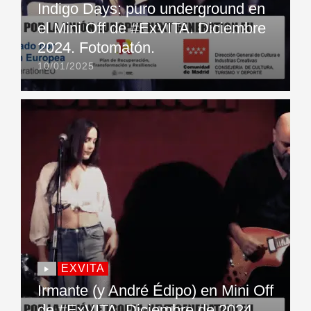
Indigo Days: puro underground en
el Mini Off de #ExVITA. Diciembre
2024. Fotomatón.
10/01/2025
EXVITA
Irmante (y André Édipo) en Mini Off
de #ExVITA. Diciembre de 2024.