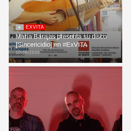
EXVITA
María Barajas presenta su disco
[Sincericidio] en #ExVITA
10/06/2025