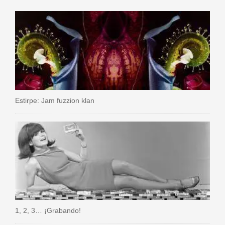
Estirpe: Jam fuzzion klan
1, 2, 3… ¡Grabando!