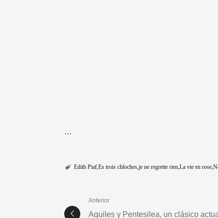
…
Edith Piaf
Es trois chloches
je ne regrette rien
La vie en rose
N
Anterior
Aquiles y Pentesilea, un clásico actua