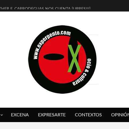
THER F. CARRODEGUAS NOS CUENTA [LIBRES!!!]
ERRA DE GUAPES] DE SANDRA MONFORT
LECTRA JONDA] DE JUAN GUERRERO ZAMORA
MBRE 4, LA ESCUELA DEL DIRECTOR TEATRAL CLAUDIO TOLCACHIR
 AÑOS (NO ES NADA) DE LA KATARSIS DEL TOMATAZO
LITARES JUDÍAS EN #EXVITA
BALDOMEROS REINVENTAN [BITÁCORA 3.0] EN EXVITA
RSHALL FLASH PRESENTA EN EXVITA [RELATIVA SENCILLEZ]
FRE BARDAGÍ EN EXVITA INTERPRETANDO A SERRAT
RCH PRESENTA [CURSO DE ARMONÍA PERSECUTORIA] EN EXVITA
EXCENA
EXPRESARTE
CONTEXTOS
OPINIÓ