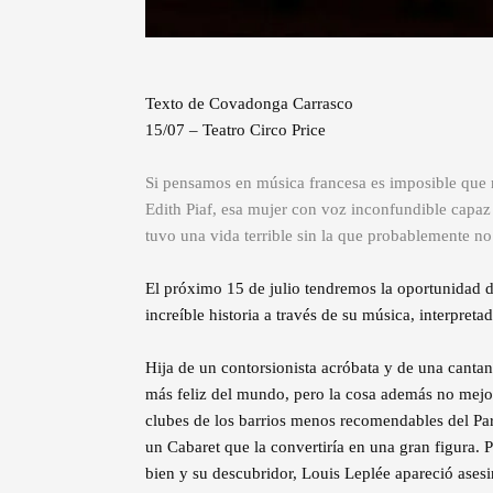
Texto de Covadonga Carrasco
15/07 – Teatro Circo Price
Si pensamos en música francesa es imposible que n
Edith Piaf, esa mujer con voz inconfundible capaz
tuvo una vida terrible sin la que probablemente no
El próximo 15 de julio tendremos la oportunidad 
increíble historia a través de su música, interpreta
Hija de un contorsionista acróbata y de una cantant
más feliz del mundo, pero la cosa además no mej
clubes de los barrios menos recomendables del París
un Cabaret que la convertiría en una gran figura. 
bien y su descubridor, Louis Leplée apareció asesin