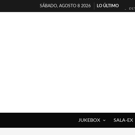
SÁBADO, AGOSTO 8 2026
LO ÚLTIMO
ES
[T
[E
TI
30
MI
D’
MA
JO
YO
JUKEBOX
SALA-EX