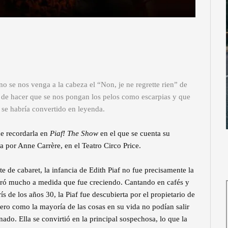
o se nos venga a la cabeza el “Non, je ne regrette rien” de
 de hacer que se nos pongan los pelos como escarpias y que
 se habría convertido en leyenda.
de recordarla en
Piaf! The Show
en el que se cuenta su
da por Anne Carrère, en el Teatro Circo Price.
e de cabaret, la infancia de Edith Piaf no fue precisamente la
oró mucho a medida que fue creciendo. Cantando en cafés y
 de los años 30, la Piaf fue descubierta por el propietario de
Pero como la mayoría de las cosas en su vida no podían salir
ado. Ella se convirtió en la principal sospechosa, lo que la