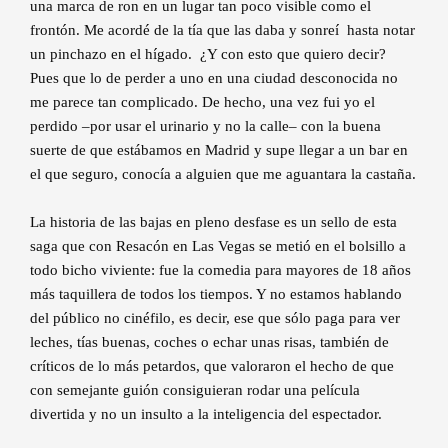
una marca de ron en un lugar tan poco visible como el
frontón. Me acordé de la tía que las daba y sonreí hasta notar
un pinchazo en el hígado. ¿Y con esto que quiero decir?
Pues que lo de perder a uno en una ciudad desconocida no
me parece tan complicado. De hecho, una vez fui yo el
perdido –por usar el urinario y no la calle– con la buena
suerte de que estábamos en Madrid y supe llegar a un bar en
el que seguro, conocía a alguien que me aguantara la castaña.
La historia de las bajas en pleno desfase es un sello de esta
saga que con Resacón en Las Vegas se metió en el bolsillo a
todo bicho viviente: fue la comedia para mayores de 18 años
más taquillera de todos los tiempos. Y no estamos hablando
del público no cinéfilo, es decir, ese que sólo paga para ver
leches, tías buenas, coches o echar unas risas, también de
críticos de lo más petardos, que valoraron el hecho de que
con semejante guión consiguieran rodar una película
divertida y no un insulto a la inteligencia del espectador.