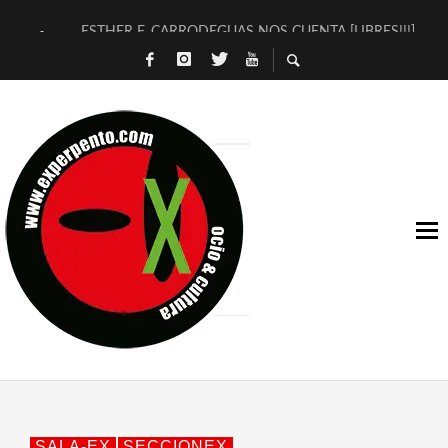
ESTHER F. CARRODEGUAS NOS CUENTA [LIBRES!!!]
[TERRA DE GUAPES] DE SANDRA MONFORT
[ELECTRA JONDA] DE JUAN GUERRERO ZAMORA
TIMBRE 4, LA ESCUELA DEL DIRECTOR TEATRAL CLAUDIO 
30 AÑOS (NO ES NADA) DE LA KATARSIS DEL TOMATAZO
MILITARES JUDÍAS EN #EXVITA
D’BALDOMEROS REINVENTAN [BITÁCORA 3.0] EN EXVITA
MARSHALL FLASH PRESENTA EN EXVITA [RELATIVA SENCILL
JOFRE BARDAGÍ EN EXVITA INTERPRETANDO A SERRAT
YORCH PRESENTA [CURSO DE ARMONÍA PERSECUTORIA] EN
SALA-EX
SECCIONEX