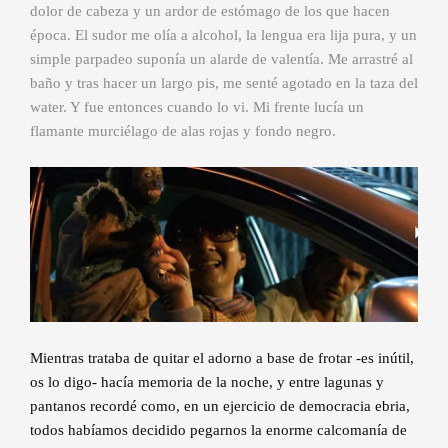
dolor de cabeza y un ardor de estómago de los que hacen
época. El sudor me olía a alcohol, la lengua era lija pura, y un
simple parpadeo suponía un alarde de valentía. Me arrastré al
baño y tras hacer un largo pis, me senté agotado en la taza del
water. Y fue entonces cuando lo vi. Mi frente lucía un
flamante murciélago de alas rojas y fondo negro.
Mientras trataba de quitar el adorno a base de frotar -es inútil,
os lo digo- hacía memoria de la noche, y entre lagunas y
pantanos recordé como, en un ejercicio de democracia ebria,
todos habíamos decidido pegarnos la enorme calcomanía de