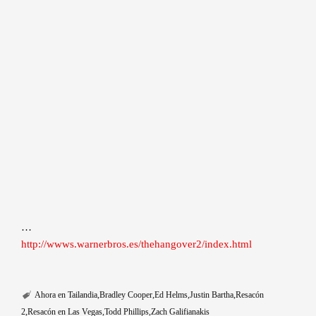
…
http://wwws.warnerbros.es/thehangover2/index.html
Ahora en Tailandia
Bradley Cooper
Ed Helms
Justin Bartha
Resacón
2
Resacón en Las Vegas
Todd Phillips
Zach Galifianakis