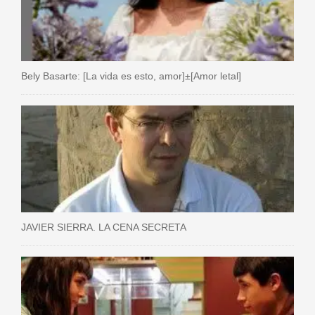
Bely Basarte: [La vida es esto, amor]±[Amor letal]
JAVIER SIERRA. LA CENA SECRETA