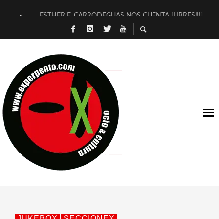
ESTHER F. CARRODEGUAS NOS CUENTA [LIBRES!!!]
[TERRA DE GUAPES] DE SANDRA MONFORT
[ELECTRA JONDA] DE JUAN GUERRERO ZAMORA
TIMBRE 4, LA ESCUELA DEL DIRECTOR TEATRAL CLAUDIO 
30 AÑOS (NO ES NADA) DE LA KATARSIS DEL TOMATAZO
MILITARES JUDÍAS EN #EXVITA
D’BALDOMEROS REINVENTAN [BITÁCORA 3.0] EN EXVITA
MARSHALL FLASH PRESENTA EN EXVITA [RELATIVA SENCILL
JOFRE BARDAGÍ EN EXVITA INTERPRETANDO A SERRAT
YORCH PRESENTA [CURSO DE ARMONÍA PERSECUTORIA] EN
JUKEBOX
SECCIONEX