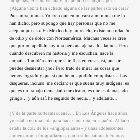
indígenas, eres mexicana y tu apellido es anglosajón…
¿Alguna vez te han echado alguna de las partes esto en cara?
Pues mira, nunca. Yo creo que en mi cara a mi nunca me lo
han dicho, pero supongo que hay personas que no me
aceptan por eso. En México hay un recelo, existe una relación
de odio y de dolor con Norteamérica. Muchas veces se cree
que por mi apellido soy una persona ajena a los latinos. Pero
cuando descubren mi historia y me escuchan, nace la
empatía. También creo que si te fijas en cosas así, pues te
puedes desalentar ¿no? Pero trato de mirar las cosas que
hemos logrado y que sí que hemos podido conquistar… Las
disqueras, incluso, me decían: es que suena muy indígena, es
que es un trabajo demasiado mexicano, es que es demasiado
gringo… y aún así, he seguido de necia… y adelante…
¿Y de la parte norteamericana?… En Los Ángeles hace años,
yo estaba en una cola para hacer una ruta en español. Al lado
estaba la cola de los «angloparlantes» y unas adolescentes
comenzaron a fotografiarnos, como si los latinos fuéramos