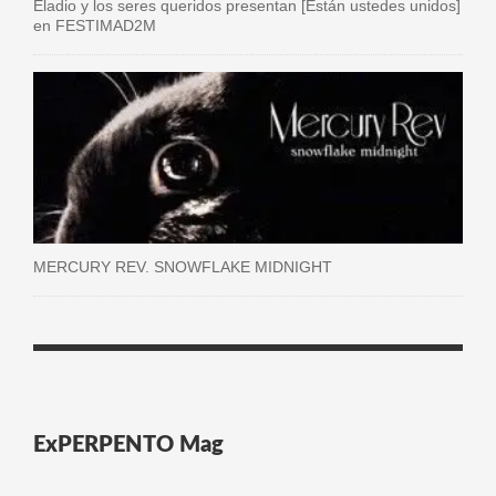
Eladio y los seres queridos presentan [Están ustedes unidos]
en FESTIMAD2M
MERCURY REV. SNOWFLAKE MIDNIGHT
ExPERPENTO Mag