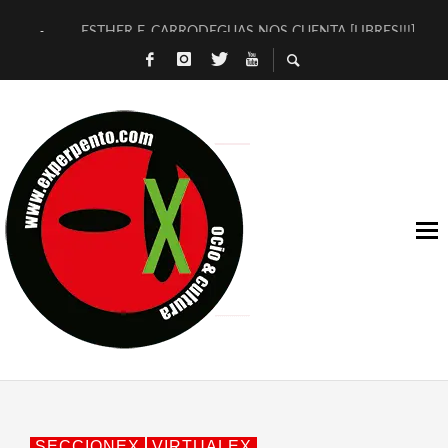
ESTHER F. CARRODEGUAS NOS CUENTA [LIBRES!!!]
[TERRA DE GUAPES] DE SANDRA MONFORT
[ELECTRA JONDA] DE JUAN GUERRERO ZAMORA
TIMBRE 4, LA ESCUELA DEL DIRECTOR TEATRAL CLAUDIO 
30 AÑOS (NO ES NADA) DE LA KATARSIS DEL TOMATAZO
MILITARES JUDÍAS EN #EXVITA
D’BALDOMEROS REINVENTAN [BITÁCORA 3.0] EN EXVITA
MARSHALL FLASH PRESENTA EN EXVITA [RELATIVA SENCILL
JOFRE BARDAGÍ EN EXVITA INTERPRETANDO A SERRAT
YORCH PRESENTA [CURSO DE ARMONÍA PERSECUTORIA] EN
SECCIONEX
VIRTUALEX