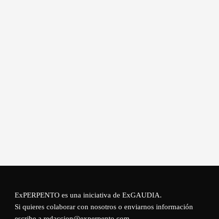
ExPERPENTO es una iniciativa de
ExGAUDIA
.
Si quieres colaborar con nosotros o enviarnos información
escribe a redaccion@experpento.com