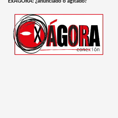
ExÁGORA: ¿anunciado o agitado?