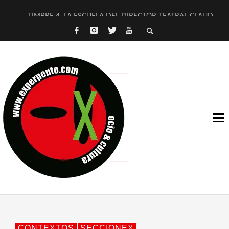
TIMBRE 4, LA ESCUELA DEL DIRECTOR TEATRAL CLAUDIO 
30 AÑOS (NO ES NADA) DE LA KATARSIS DEL TOMATAZO
MILITARES JUDÍAS EN #EXVITA
D’BALDOMEROS REINVENTAN [BITÁCORA 3.0] EN EXVITA
MARSHALL FLASH PRESENTA EN EXVITA [RELATIVA SENCILL
JOFRE BARDAGÍ EN EXVITA INTERPRETANDO A SERRAT
YORCH PRESENTA [CURSO DE ARMONÍA PERSECUTORIA] EN
MAGALÍ SARE NOS EXPLICA [DESCASADA]
«NO TENGO PUTOS SUEÑOS»
[A FUEGO] DE ESTEL DÍAZ
CONTEXTOS
SECCIONEX