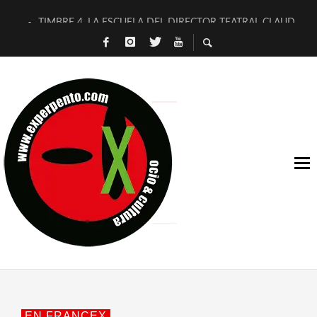
TIMBRE 4, LA ESCUELA DEL DIRECTOR TEATRAL CLAUDIO 
30 AÑOS (NO ES NADA) DE LA KATARSIS DEL TOMATAZO
MILITARES JUDÍAS EN #EXVITA
D’BALDOMEROS REINVENTAN [BITÁCORA 3.0] EN EXVITA
MARSHALL FLASH PRESENTA EN EXVITA [RELATIVA SENCILL
JOFRE BARDAGÍ EN EXVITA INTERPRETANDO A SERRAT
YORCH PRESENTA [CURSO DE ARMONÍA PERSECUTORIA] EN
MAGALÍ SARE NOS EXPLICA [DESCASADA]
«NO TENGO PUTOS SUEÑOS»
[A FUEGO] DE ESTEL DÍAZ
EN FRANCEX