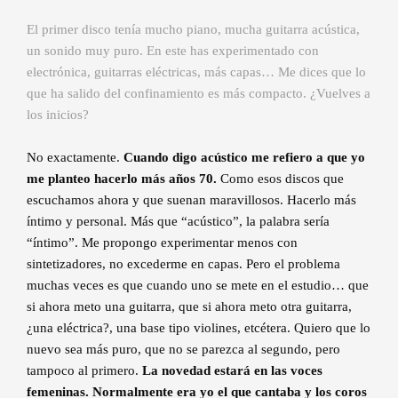
El primer disco tenía mucho piano, mucha guitarra acústica,
un sonido muy puro. En este has experimentado con
electrónica, guitarras eléctricas, más capas… Me dices que lo
que ha salido del confinamiento es más compacto. ¿Vuelves a
los inicios?
No exactamente.
Cuando digo acústico me refiero a que yo
me planteo hacerlo más años 70.
Como esos discos que
escuchamos ahora y que suenan maravillosos. Hacerlo más
íntimo y personal. Más que “acústico”, la palabra sería
“íntimo”. Me propongo experimentar menos con
sintetizadores, no excederme en capas. Pero el problema
muchas veces es que cuando uno se mete en el estudio… que
si ahora meto una guitarra, que si ahora meto otra guitarra,
¿una eléctrica?, una base tipo violines, etcétera. Quiero que lo
nuevo sea más puro, que no se parezca al segundo, pero
tampoco al primero.
La novedad estará en las voces
femeninas. Normalmente era yo el que cantaba y los coros