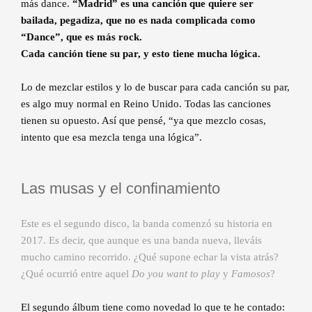
más dance.
“Madrid” es una canción que quiere ser
bailada, pegadiza, que no es nada complicada como
“Dance”, que es más rock.
Cada canción tiene su par, y esto tiene mucha lógica.
Lo de mezclar estilos y lo de buscar para cada canción su par,
es algo muy normal en Reino Unido. Todas las canciones
tienen su opuesto. Así que pensé, “ya que mezclo cosas,
intento que esa mezcla tenga una lógica”.
Las musas y el confinamiento
Este es el segundo disco, la banda comenzó su historia en
2017. Es decir, que aunque es una banda nueva, lleváis
mucho camino recorrido. ¿Qué supone echar la vista atrás?
¿Qué ocurrió entre aquel
Do you want to play
y
Famosos
?
El segundo álbum tiene como novedad lo que te he contado: