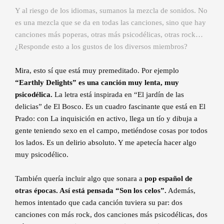
Y al riesgo de los idiomas, sumanos la mezcla de sonidos. No
es una mezcla que se da en todas las canciones, sino que hay
canciones más poperas, otras más psicodélicas, otras rock…
¿Responde esto a los gustos de los diversos miembros?
Mira, esto sí que está muy premeditado. Por ejemplo
“Earthly Delights” es una canción muy lenta, muy
psicodélica.
La letra está inspirada en “El jardín de las
delicias” de El Bosco. Es un cuadro fascinante que está en El
Prado: con La inquisición en activo, llega un tío y dibuja a
gente teniendo sexo en el campo, metiéndose cosas por todos
los lados. Es un delirio absoluto. Y me apetecía hacer algo
muy psicodélico.
También quería incluir algo que sonara a
pop español de
otras épocas. Así está pensada “Son los celos”.
Además,
hemos intentado que cada canción tuviera su par: dos
canciones con más rock, dos canciones más psicodélicas, dos