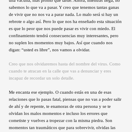
una vacuna, más pronto que tarde. Ahora, mientras llega, no
sabemos lo que va a pasar. Y creo que tenemos tantas ganas
de vivir que no nos va a parar nada. Lo malo será si hay un
rebrote o algo así. Pero lo que nos ha enseñado esta situación
es que lo peor que nos puede pasar es vivir con miedo. El
confinamiento tendrá consecuencias muy interesantes, pero
no suplen los momentos muy bajos. Así que cuando nos
digan: “usted es libre”, nos vamos a olvidar.
Creo que nos olvidaremos hasta del nombre del virus. Como
cuando te atracan en la calle que vas a denunciar y eres
incapaz de recordar un solo detalle.
Me encanta ese ejemplo. O cuando estás en una de esas
relaciones que lo pasas fatal, piensas que no vas a poder salir
de ahí y de repente, te enamoras de otra persona y se te
olvidan los malos momentos e incluso los errores que
cometiste y vuelves a tropezar con la misma piedra. Son
momentos tan traumáticos que para sobrevivir, olvidas las