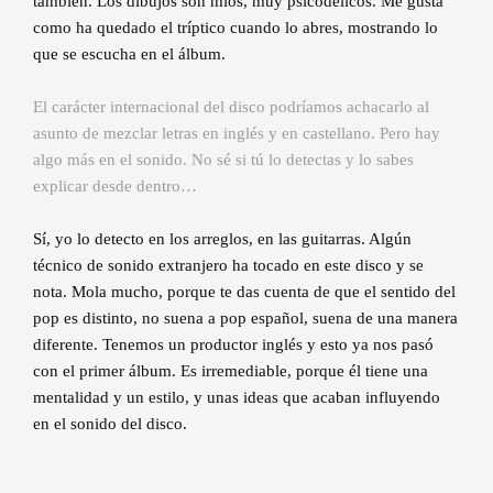
también. Los dibujos son míos, muy psicodélicos. Me gusta
como ha quedado el tríptico cuando lo abres, mostrando lo
que se escucha en el álbum.
El carácter internacional del disco podríamos achacarlo al
asunto de mezclar letras en inglés y en castellano. Pero hay
algo más en el sonido. No sé si tú lo detectas y lo sabes
explicar desde dentro…
Sí, yo lo detecto en los arreglos, en las guitarras. Algún
técnico de sonido extranjero ha tocado en este disco y se
nota. Mola mucho, porque te das cuenta de que el sentido del
pop es distinto, no suena a pop español, suena de una manera
diferente. Tenemos un productor inglés y esto ya nos pasó
con el primer álbum. Es irremediable, porque él tiene una
mentalidad y un estilo, y unas ideas que acaban influyendo
en el sonido del disco.