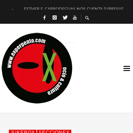
ESTHER F. CARRODEGUAS NOS CUENTA [LIBRES!!!]
[TERRA DE GUAPES] DE SANDRA MONFORT
[ELECTRA JONDA] DE JUAN GUERRERO ZAMORA
TIMBRE 4, LA ESCUELA DEL DIRECTOR TEATRAL CLAUDIO 
30 AÑOS (NO ES NADA) DE LA KATARSIS DEL TOMATAZO
MILITARES JUDÍAS EN #EXVITA
D’BALDOMEROS REINVENTAN [BITÁCORA 3.0] EN EXVITA
MARSHALL FLASH PRESENTA EN EXVITA [RELATIVA SENCILL
JOFRE BARDAGÍ EN EXVITA INTERPRETANDO A SERRAT
YORCH PRESENTA [CURSO DE ARMONÍA PERSECUTORIA] EN
JUKEBOX
SECCIONEX