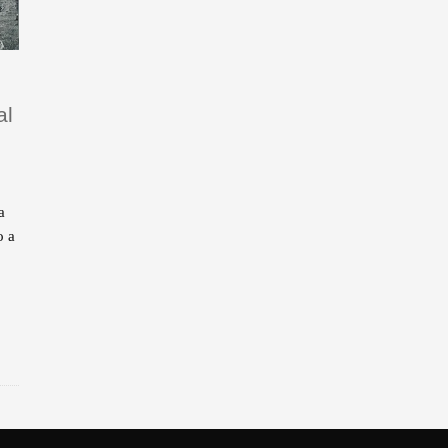
al
a
o a