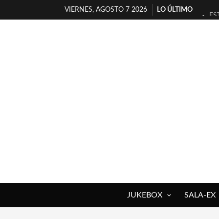
VIERNES, AGOSTO 7 2026
LO ÚLTIMO
ES
[T
[E
TI
30
MI
D’
MA
JO
YO
JUKEBOX
SALA-EX