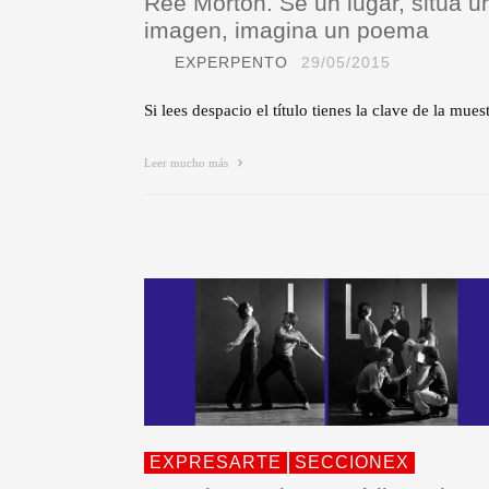
Ree Morton. Sé un lugar, sitúa u
imagen, imagina un poema
EXPERPENTO
29/05/2015
Si lees despacio el título tienes la clave de la muest
Leer mucho más
EXPRESARTE
SECCIONEX