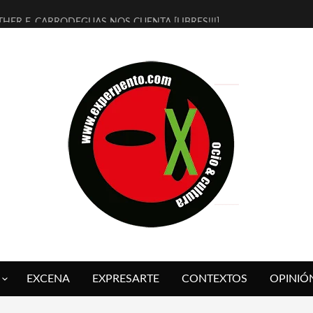
THER F. CARRODEGUAS NOS CUENTA [LIBRES!!!]
ERRA DE GUAPES] DE SANDRA MONFORT
LECTRA JONDA] DE JUAN GUERRERO ZAMORA
MBRE 4, LA ESCUELA DEL DIRECTOR TEATRAL CLAUDIO TOLCACHIR
 AÑOS (NO ES NADA) DE LA KATARSIS DEL TOMATAZO
LITARES JUDÍAS EN #EXVITA
BALDOMEROS REINVENTAN [BITÁCORA 3.0] EN EXVITA
RSHALL FLASH PRESENTA EN EXVITA [RELATIVA SENCILLEZ]
FRE BARDAGÍ EN EXVITA INTERPRETANDO A SERRAT
RCH PRESENTA [CURSO DE ARMONÍA PERSECUTORIA] EN EXVITA
EXCENA
EXPRESARTE
CONTEXTOS
OPINIÓ