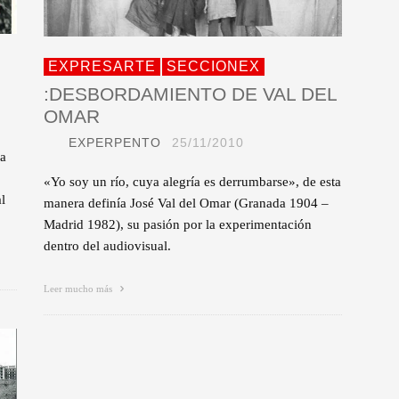
EXPRESARTE
SECCIONEX
:DESBORDAMIENTO DE VAL DEL
OMAR
EXPERPENTO
25/11/2010
da
«Yo soy un río, cuya alegría es derrumbarse», de esta
l
manera definía José Val del Omar (Granada 1904 –
Madrid 1982), su pasión por la experimentación
dentro del audiovisual.
Leer mucho más