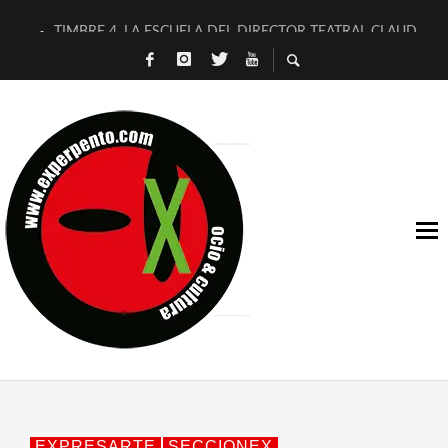
TIMBRE 4, LA ESCUELA DEL DIRECTOR TEATRAL CLAUDIO 
30 AÑOS (NO ES NADA) DE LA KATARSIS DEL TOMATAZO
MILITARES JUDÍAS EN #EXVITA
D’BALDOMEROS REINVENTAN [BITÁCORA 3.0] EN EXVITA
MARSHALL FLASH PRESENTA EN EXVITA [RELATIVA SENCILL
JOFRE BARDAGÍ EN EXVITA INTERPRETANDO A SERRAT
YORCH PRESENTA [CURSO DE ARMONÍA PERSECUTORIA] EN
MAGALÍ SARE NOS EXPLICA [DESCASADA]
«NO TENGO PUTOS SUEÑOS»
[A FUEGO] DE ESTEL DÍAZ
EXPRESARTE
SECCIONEX