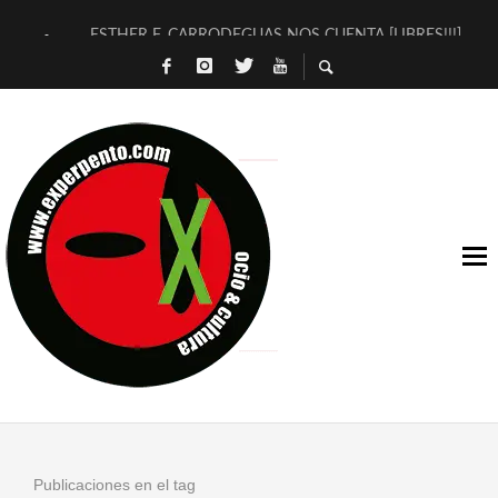
ESTHER F. CARRODEGUAS NOS CUENTA [LIBRES!!!]
[TERRA DE GUAPES] DE SANDRA MONFORT
[ELECTRA JONDA] DE JUAN GUERRERO ZAMORA
TIMBRE 4, LA ESCUELA DEL DIRECTOR TEATRAL CLAUDIO 
30 AÑOS (NO ES NADA) DE LA KATARSIS DEL TOMATAZO
MILITARES JUDÍAS EN #EXVITA
D’BALDOMEROS REINVENTAN [BITÁCORA 3.0] EN EXVITA
MARSHALL FLASH PRESENTA EN EXVITA [RELATIVA SENCILL
JOFRE BARDAGÍ EN EXVITA INTERPRETANDO A SERRAT
YORCH PRESENTA [CURSO DE ARMONÍA PERSECUTORIA] EN
Publicaciones en el tag