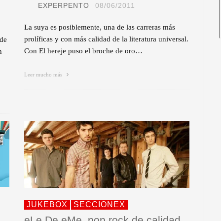
EXPERPENTO
08/06/2011
La suya es posiblemente, una de las carreras más
prolíficas y con más calidad de la literatura universal.
 de
Con El hereje puso el broche de oro…
n
Leer mucho más
JUKEBOX
SECCIONEX
eLe De eMe, pop rock de calidad