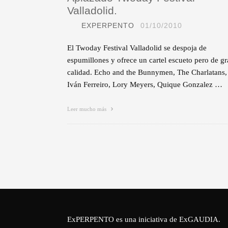
Valladolid.
EXPERPENTO
01/10/2010
El Twoday Festival Valladolid se despoja de
espumillones y ofrece un cartel escueto pero de g
calidad. Echo and the Bunnymen, The Charlatans,
Iván Ferreiro, Lory Meyers, Quique Gonzalez …
Leer mucho más
ExPERPENTO es una iniciativa de
ExGAUDIA
.