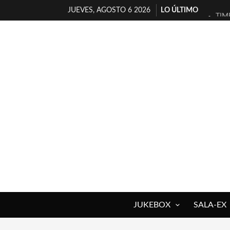
JUEVES, AGOSTO 6 2026
LO ÚLTIMO
TIM
30 
MIL
D’B
MAR
JOF
YOR
MAG
«NO
[A 
JUKEBOX
SALA-EX