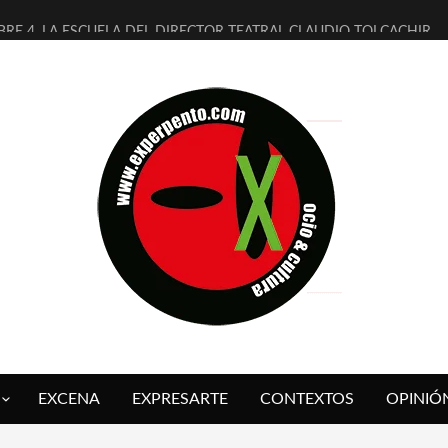
BRE 4, LA ESCUELA DEL DIRECTOR TEATRAL CLAUDIO TOLCACHIR
AÑOS (NO ES NADA) DE LA KATARSIS DEL TOMATAZO
ITARES JUDÍAS EN #EXVITA
ALDOMEROS REINVENTAN [BITÁCORA 3.0] EN EXVITA
SHALL FLASH PRESENTA EN EXVITA [RELATIVA SENCILLEZ]
RE BARDAGÍ EN EXVITA INTERPRETANDO A SERRAT
CH PRESENTA [CURSO DE ARMONÍA PERSECUTORIA] EN EXVITA
ALÍ SARE NOS EXPLICA [DESCASADA]
 TENGO PUTOS SUEÑOS»
FUEGO] DE ESTEL DÍAZ
EXCENA
EXPRESARTE
CONTEXTOS
OPINIÓ