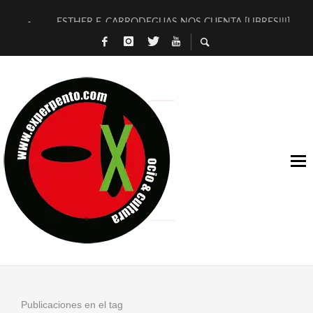
ESTHER F. CARRODEGUAS NOS CUENTA [LIBRES!!!]
[TERRA DE GUAPES] DE SANDRA MONFORT
[ELECTRA JONDA] DE JUAN GUERRERO ZAMORA
TIMBRE 4, LA ESCUELA DEL DIRECTOR TEATRAL CLAUDIO 
30 AÑOS (NO ES NADA) DE LA KATARSIS DEL TOMATAZO
MILITARES JUDÍAS EN #EXVITA
D’BALDOMEROS REINVENTAN [BITÁCORA 3.0] EN EXVITA
MARSHALL FLASH PRESENTA EN EXVITA [RELATIVA SENCILL
JOFRE BARDAGÍ EN EXVITA INTERPRETANDO A SERRAT
YORCH PRESENTA [CURSO DE ARMONÍA PERSECUTORIA] EN
Publicaciones en el tag