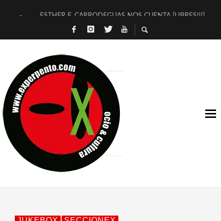
ESTHER F. CARRODEGUAS NOS CUENTA [LIBRES!!!]
[TERRA DE GUAPES] DE SANDRA MONFORT
[ELECTRA JONDA] DE JUAN GUERRERO ZAMORA
TIMBRE 4, LA ESCUELA DEL DIRECTOR TEATRAL CLAUDIO 
30 AÑOS (NO ES NADA) DE LA KATARSIS DEL TOMATAZO
MILITARES JUDÍAS EN #EXVITA
D’BALDOMEROS REINVENTAN [BITÁCORA 3.0] EN EXVITA
MARSHALL FLASH PRESENTA EN EXVITA [RELATIVA SENCILL
JOFRE BARDAGÍ EN EXVITA INTERPRETANDO A SERRAT
YORCH PRESENTA [CURSO DE ARMONÍA PERSECUTORIA] EN
JUKEBOX
SECCIONEX