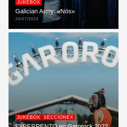
JUKEBOX
Galician Army: «Nós»
24/07/2023
JUKEBOX
SECCIONEX
ExPERPENTO en Garorock 2022