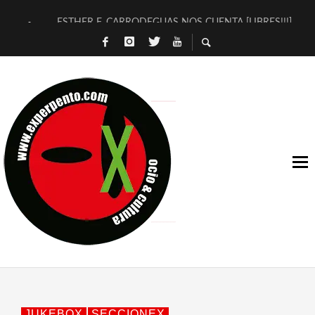
ESTHER F. CARRODEGUAS NOS CUENTA [LIBRES!!!]
[TERRA DE GUAPES] DE SANDRA MONFORT
[ELECTRA JONDA] DE JUAN GUERRERO ZAMORA
TIMBRE 4, LA ESCUELA DEL DIRECTOR TEATRAL CLAUDIO 
30 AÑOS (NO ES NADA) DE LA KATARSIS DEL TOMATAZO
MILITARES JUDÍAS EN #EXVITA
D’BALDOMEROS REINVENTAN [BITÁCORA 3.0] EN EXVITA
MARSHALL FLASH PRESENTA EN EXVITA [RELATIVA SENCILL
JOFRE BARDAGÍ EN EXVITA INTERPRETANDO A SERRAT
YORCH PRESENTA [CURSO DE ARMONÍA PERSECUTORIA] EN
JUKEBOX
SECCIONEX