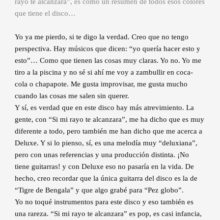
rayo te alcanzara”, es como un resumen de todos esos colores
que tiene el disco…
Yo ya me pierdo, si te digo la verdad. Creo que no tengo
perspectiva. Hay músicos que dicen: “yo quería hacer esto y
esto”… Como que tienen las cosas muy claras. Yo no. Yo me
tiro a la piscina y no sé si ahí me voy a zambullir en coca-
cola o chapapote. Me gusta improvisar, me gusta mucho
cuando las cosas me salen sin querer.
Y sí, es verdad que en este disco hay más atrevimiento. La
gente, con “Si mi rayo te alcanzara”, me ha dicho que es muy
diferente a todo, pero también me han dicho que me acerca a
Deluxe. Y si lo pienso, sí, es una melodía muy “deluxiana”,
pero con unas referencias y una producción distinta. ¡No
tiene guitarras! y con Deluxe eso no pasaría en la vida. De
hecho, creo recordar que la única guitarra del disco es la de
“Tigre de Bengala” y que algo grabé para “Pez globo”.
Yo no toqué instrumentos para este disco y eso también es
una rareza. “Si mi rayo te alcanzara” es pop, es casi infancia,