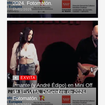
2024. Fotomatón.
10/01/2025
EXVITA
Irmante (y André Édipo) en Mini Off
de #ExVITA. Diciembre de 2024.
Fotomatón.
18/12/2024