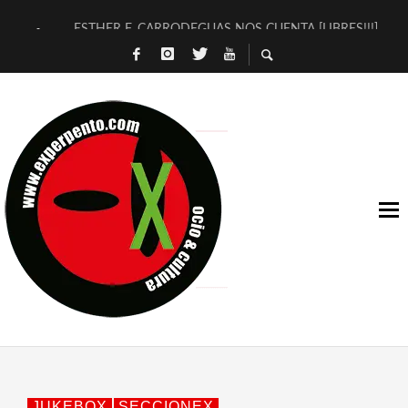
ESTHER F. CARRODEGUAS NOS CUENTA [LIBRES!!!]
[TERRA DE GUAPES] DE SANDRA MONFORT
[ELECTRA JONDA] DE JUAN GUERRERO ZAMORA
TIMBRE 4, LA ESCUELA DEL DIRECTOR TEATRAL CLAUDIO 
30 AÑOS (NO ES NADA) DE LA KATARSIS DEL TOMATAZO
MILITARES JUDÍAS EN #EXVITA
D’BALDOMEROS REINVENTAN [BITÁCORA 3.0] EN EXVITA
MARSHALL FLASH PRESENTA EN EXVITA [RELATIVA SENCILL
JOFRE BARDAGÍ EN EXVITA INTERPRETANDO A SERRAT
YORCH PRESENTA [CURSO DE ARMONÍA PERSECUTORIA] EN
JUKEBOX
SECCIONEX