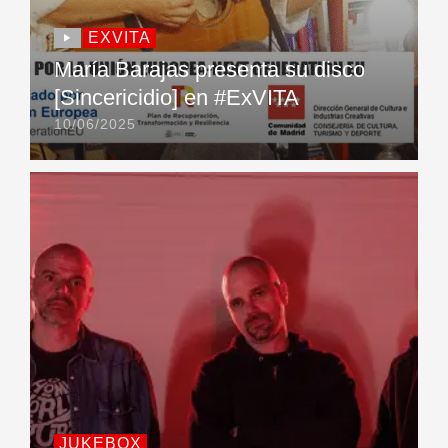
EXVITA
María Barajas presenta su disco
[Sincericidio] en #ExVITA
10/06/2025
JUKEBOX