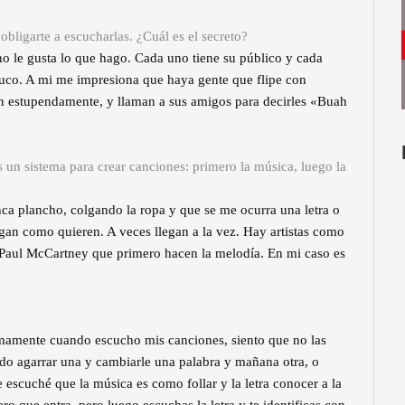
obligarte a escucharlas. ¿Cuál es el secreto?
no le gusta lo que hago. Cada uno tiene su público y cada
truco. A mi me impresiona que haya gente que flipe con
an estupendamente, y llaman a sus amigos para decirles «Buah
 un sistema para crear canciones: primero la música, luego la
a plancho, colgando la ropa y que se me ocurra una letra o
egan como quieren. A veces llegan a la vez. Hay artistas como
o Paul McCartney que primero hacen la melodía. En mi caso es
imamente cuando escucho mis canciones, siento que no las
do agarrar una y cambiarle una palabra y mañana otra, o
escuché que la música es como follar y la letra conocer a la
ero que entra, pero luego escuchas la letra y te identificas con