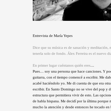
Entrevista de María Yepes
Dice que su música es de sanación y meditación, n
tenerla solo de fondo. Álex Ferreira es el nuevo d
En primer lugar cuéntanos quién eres
…
Pues… soy una persona que hace canciones. Y p
guitarra, con el tiempo comencé a escribir. Me da
acabé haciéndolo yo. Me di cuenta de que era ot
escribir. En Santo Domingo no se vive del pop y d
estructura que permitiera vivir de esto. Las opci
de habla hispana. Me decidí por la última porque 
mucho la atención y desde entonces he tocado en