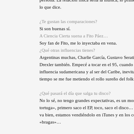
lo que dice.
¿Te gustan las comparaciones?
Si son buenas sí.
A Ciencia Cierta suena a Fito Páez…
Soy fan de Fito, me lo inyectaba en vena.
¿Qué otras influencias tienes?
Argentinas muchas, Charlie García, Gustavo Sera
Drexler también. Empecé a tocar en el 95, cuand
influencia sudamericana y al ser del Caribe, inev
tiempo se me fue metiendo el rollo sureño del fo
¿Qué pasará el día que salga tu disco?
No lo sé, no tengo grandes expectativas, es un m
tortuga», primero saco el EP, toco, saco el disco…
va bien, estamos vendiéndolo en iTunes y en los co
«bragas»…