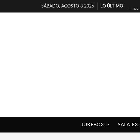
SÁBADO, AGOSTO 8 2026
LO ÚLTIMO
ES
[T
[E
TI
30
MI
D’
MA
JO
YO
JUKEBOX
SALA-EX