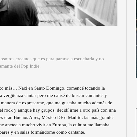
osotros creemos que es para pararse a escucharla y no
iamante del Pop Indie.
oco más… Nací en Santo Domingo, comencé tocando la
ba vergüenza cantar pero me cansé de buscar cantantes y
ra manera de expresarme, que me gustaba mucho además de
el rock y aunque hay grupos, decidí irme a otro país con una
ones eran Buenos Aires, México DF o Madrid, las más grandes
me apetecía mucho vivir en Europa, la cultura me llamaba
 bares y en salas formándome como cantante.