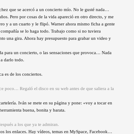
chez que se acercó a un concierto mío. No le gusté nada…
años. Pero por cosas de la vida apareció en otro directo, y me
o y a un cuarto y le flipó. Warner ahora mismo ficha a gente
 compañía se lo haga todo. Trabajo como si no tuviera
to una gira. Ahora hay presupuesto para grabar un video y
ada para un concierto, o las sensaciones que provoca… Nada
a darlo todo.
a es de los conciertos.
ace poco… Regaló el disco en su web antes de que saliera a la
cartelería. Iván se mete en su página y pone: «voy a tocar en
a herramienta buena, bonita y barata.
después a los que ya te admiran.
odos los enlaces. Hay vídeos, temas en MySpace, Facebook…