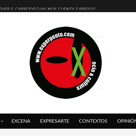
THER F. CARRODEGUAS NOS CUENTA [LIBRES!!!]
ERRA DE GUAPES] DE SANDRA MONFORT
LECTRA JONDA] DE JUAN GUERRERO ZAMORA
MBRE 4, LA ESCUELA DEL DIRECTOR TEATRAL CLAUDIO TOLCACHIR
 AÑOS (NO ES NADA) DE LA KATARSIS DEL TOMATAZO
LITARES JUDÍAS EN #EXVITA
BALDOMEROS REINVENTAN [BITÁCORA 3.0] EN EXVITA
RSHALL FLASH PRESENTA EN EXVITA [RELATIVA SENCILLEZ]
FRE BARDAGÍ EN EXVITA INTERPRETANDO A SERRAT
RCH PRESENTA [CURSO DE ARMONÍA PERSECUTORIA] EN EXVITA
EXCENA
EXPRESARTE
CONTEXTOS
OPINIÓ