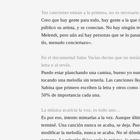
Tus canciones entran a la primera, no es necesario 
Creo que hay gente para todo, hay gente a la que 
público su artista, y se conectan. No hay ningún 
Melendi, pero aún así hay personas que se lo pas
tío, menudo conciertazo».
En el documental Salas Vacías decías que no tenías
letra o al revés.
Puedo estar planchando una camisa, bueno yo nunc
tocando una melodía sin tenerla. Las canciones ll
Sabina que primero escriben la letra y otros com
50% de importancia cada una.
La música acaricia la voz, es todo uno…
Es por eso, intento mimarlas a la vez. Aunque últ
terminé. Una canción nunca se acaba, se deja. Pue
modificar la melodía, nunca se acaba. No sé dónde 
persona. La relación física sería la música, lo prim