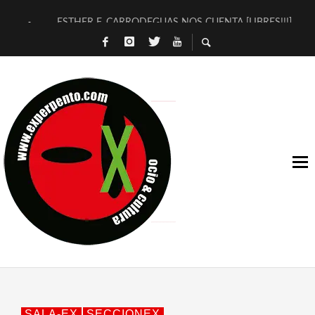
ESTHER F. CARRODEGUAS NOS CUENTA [LIBRES!!!]
[TERRA DE GUAPES] DE SANDRA MONFORT
[ELECTRA JONDA] DE JUAN GUERRERO ZAMORA
TIMBRE 4, LA ESCUELA DEL DIRECTOR TEATRAL CLAUDIO 
30 AÑOS (NO ES NADA) DE LA KATARSIS DEL TOMATAZO
MILITARES JUDÍAS EN #EXVITA
D’BALDOMEROS REINVENTAN [BITÁCORA 3.0] EN EXVITA
MARSHALL FLASH PRESENTA EN EXVITA [RELATIVA SENCILL
JOFRE BARDAGÍ EN EXVITA INTERPRETANDO A SERRAT
YORCH PRESENTA [CURSO DE ARMONÍA PERSECUTORIA] EN
SALA-EX
SECCIONEX