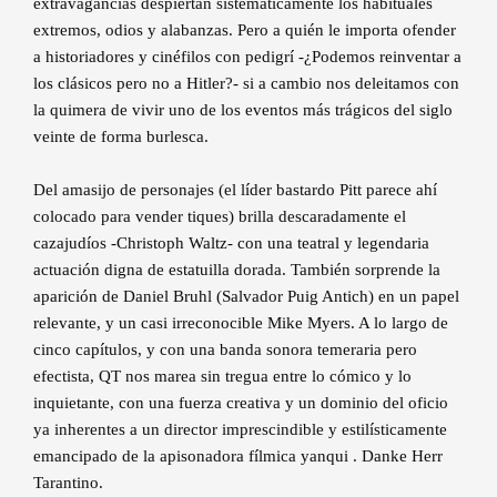
extravagancias despiertan sistemáticamente los habituales
extremos, odios y alabanzas. Pero a quién le importa ofender
a historiadores y cinéfilos con pedigrí -¿Podemos reinventar a
los clásicos pero no a Hitler?- si a cambio nos deleitamos con
la quimera de vivir uno de los eventos más trágicos del siglo
veinte de forma burlesca.
Del amasijo de personajes (el líder bastardo Pitt parece ahí
colocado para vender tiques) brilla descaradamente el
cazajudíos -Christoph Waltz- con una teatral y legendaria
actuación digna de estatuilla dorada. También sorprende la
aparición de Daniel Bruhl (Salvador Puig Antich) en un papel
relevante, y un casi irreconocible Mike Myers. A lo largo de
cinco capítulos, y con una banda sonora temeraria pero
efectista, QT nos marea sin tregua entre lo cómico y lo
inquietante, con una fuerza creativa y un dominio del oficio
ya inherentes a un director imprescindible y estilísticamente
emancipado de la apisonadora fílmica yanqui . Danke Herr
Tarantino.