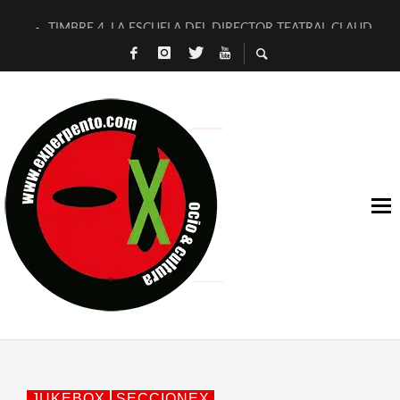
TIMBRE 4, LA ESCUELA DEL DIRECTOR TEATRAL CLAUDIO 
30 AÑOS (NO ES NADA) DE LA KATARSIS DEL TOMATAZO
MILITARES JUDÍAS EN #EXVITA
D’BALDOMEROS REINVENTAN [BITÁCORA 3.0] EN EXVITA
MARSHALL FLASH PRESENTA EN EXVITA [RELATIVA SENCILL
JOFRE BARDAGÍ EN EXVITA INTERPRETANDO A SERRAT
YORCH PRESENTA [CURSO DE ARMONÍA PERSECUTORIA] EN
MAGALÍ SARE NOS EXPLICA [DESCASADA]
«NO TENGO PUTOS SUEÑOS»
[A FUEGO] DE ESTEL DÍAZ
JUKEBOX
SECCIONEX