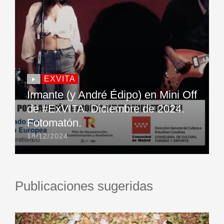
EXVITA
Irmante (y André Édipo) en Mini Off
de #ExVITA. Diciembre de 2024.
Fotomatón.
18/12/2024
Publicaciones sugeridas