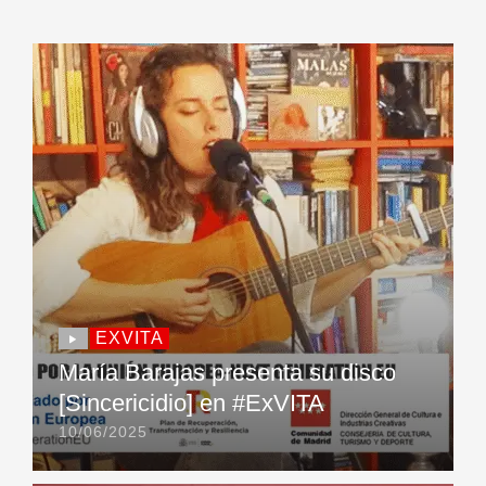
EXVITA
María Barajas presenta su disco
[Sincericidio] en #ExVITA
10/06/2025