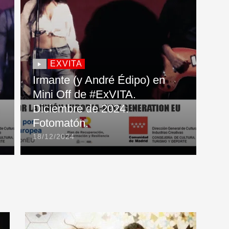
EXVITA
Irmante (y André Édipo) en
Mini Off de #ExVITA.
Diciembre de 2024.
Fotomatón.
18/12/2024