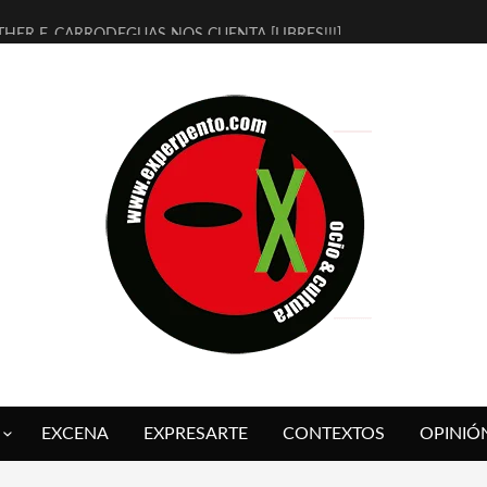
THER F. CARRODEGUAS NOS CUENTA [LIBRES!!!]
ERRA DE GUAPES] DE SANDRA MONFORT
LECTRA JONDA] DE JUAN GUERRERO ZAMORA
MBRE 4, LA ESCUELA DEL DIRECTOR TEATRAL CLAUDIO TOLCACHIR
 AÑOS (NO ES NADA) DE LA KATARSIS DEL TOMATAZO
LITARES JUDÍAS EN #EXVITA
BALDOMEROS REINVENTAN [BITÁCORA 3.0] EN EXVITA
RSHALL FLASH PRESENTA EN EXVITA [RELATIVA SENCILLEZ]
FRE BARDAGÍ EN EXVITA INTERPRETANDO A SERRAT
RCH PRESENTA [CURSO DE ARMONÍA PERSECUTORIA] EN EXVITA
EXCENA
EXPRESARTE
CONTEXTOS
OPINIÓ