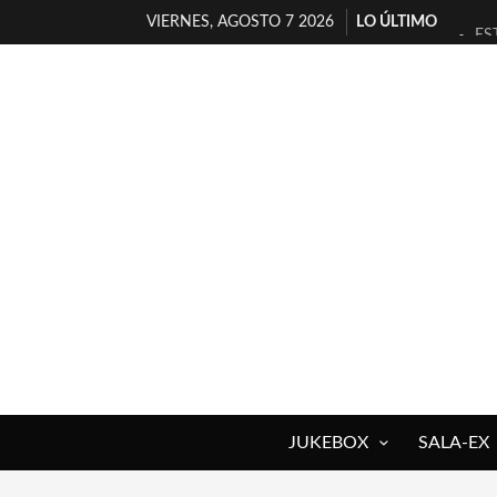
VIERNES, AGOSTO 7 2026
LO ÚLTIMO
ES
[T
[E
TI
30
MI
D’
MA
JO
YO
JUKEBOX
SALA-EX