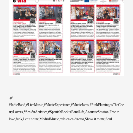
#IndieBand
#LiveMusic
#MusicExperience
#MusicJams
#PinkFlamingosTheChe
rryLovers
#SesiónAcústica
#SpanishRock #BandLife
AcousticSession
Free to
love
funk
Let it shine
MadridMusic
música en directo
Show it to me
Soul