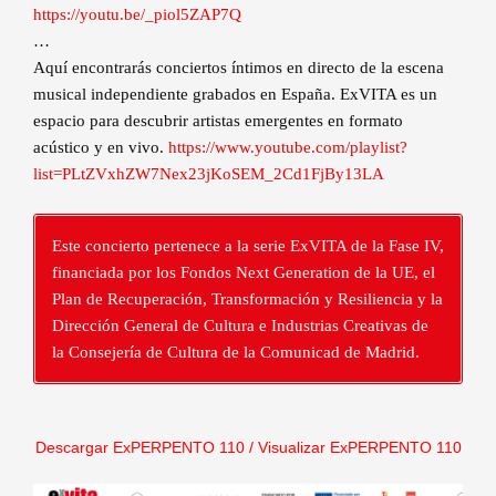
https://youtu.be/_piol5ZAP7Q
…
Aquí encontrarás conciertos íntimos en directo de la escena
musical independiente grabados en España. ExVITA es un
espacio para descubrir artistas emergentes en formato
acústico y en vivo.
https://www.youtube.com/playlist?
list=PLtZVxhZW7Nex23jKoSEM_2Cd1FjBy13LA
Este concierto pertenece a la serie ExVITA de la Fase IV,
financiada por los Fondos Next Generation de la UE, el
Plan de Recuperación, Transformación y Resiliencia y la
Dirección General de Cultura e Industrias Creativas de
la Consejería de Cultura de la Comunicad de Madrid.
Descargar ExPERPENTO 1
10 /
Visualizar ExPERPENTO 110