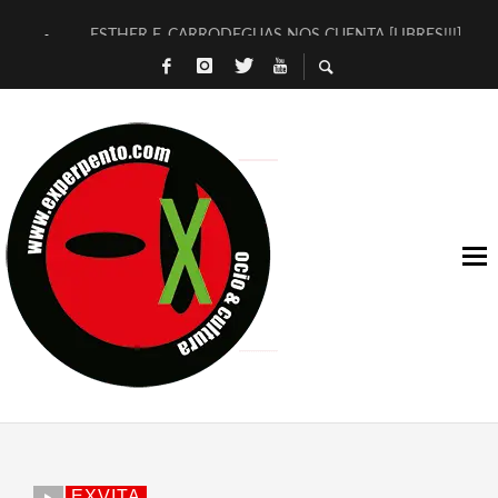
ESTHER F. CARRODEGUAS NOS CUENTA [LIBRES!!!]
[TERRA DE GUAPES] DE SANDRA MONFORT
[ELECTRA JONDA] DE JUAN GUERRERO ZAMORA
TIMBRE 4, LA ESCUELA DEL DIRECTOR TEATRAL CLAUDIO 
30 AÑOS (NO ES NADA) DE LA KATARSIS DEL TOMATAZO
MILITARES JUDÍAS EN #EXVITA
D’BALDOMEROS REINVENTAN [BITÁCORA 3.0] EN EXVITA
MARSHALL FLASH PRESENTA EN EXVITA [RELATIVA SENCILL
JOFRE BARDAGÍ EN EXVITA INTERPRETANDO A SERRAT
YORCH PRESENTA [CURSO DE ARMONÍA PERSECUTORIA] EN
EXVITA