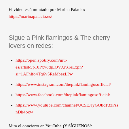
El video está montado por Marina Palacio:
https://marinapalacio.es/
Sigue a Pink flamingos & The cherry
lovers en redes:
https://open.spotify.com/intl-
es/artist/5p10Pxv8djLOVXr31eLxpr?
si=1AFhlfo4Tq6v5RaMbezLPw
https://www.instagram.com/thepinkflamingosofficial/
https://www.facebook.com/thepinkflamingosofficial/
https://www.youtube.com/channel/UC5EJJyGObdF3zPzs
nDk4ocw
Mira el concierto en YouTube ¡Y SÍGUENOS!: