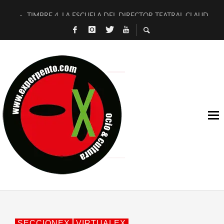
TIMBRE 4, LA ESCUELA DEL DIRECTOR TEATRAL CLAUDIO 
30 AÑOS (NO ES NADA) DE LA KATARSIS DEL TOMATAZO
MILITARES JUDÍAS EN #EXVITA
D’BALDOMEROS REINVENTAN [BITÁCORA 3.0] EN EXVITA
MARSHALL FLASH PRESENTA EN EXVITA [RELATIVA SENCILL
JOFRE BARDAGÍ EN EXVITA INTERPRETANDO A SERRAT
YORCH PRESENTA [CURSO DE ARMONÍA PERSECUTORIA] EN
MAGALÍ SARE NOS EXPLICA [DESCASADA]
«NO TENGO PUTOS SUEÑOS»
[A FUEGO] DE ESTEL DÍAZ
SECCIONEX
VIRTUALEX