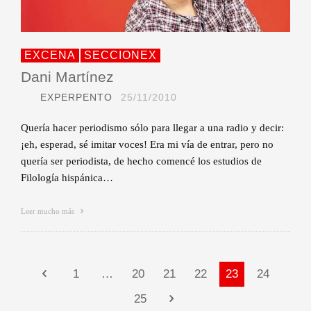
EXCENA
SECCIONEX
Dani Martínez
EXPERPENTO
25/11/2010
Quería hacer periodismo sólo para llegar a una radio y decir:
¡eh, esperad, sé imitar voces! Era mi vía de entrar, pero no
quería ser periodista, de hecho comencé los estudios de
Filología hispánica…
Leer mucho más
1
…
20
21
22
23
24
25