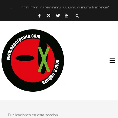
ESTHER F. CARRODEGUAS NOS CUENTA [LIBRES!!!]
[TERRA DE GUAPES] DE SANDRA MONFORT
[ELECTRA JONDA] DE JUAN GUERRERO ZAMORA
TIMBRE 4, LA ESCUELA DEL DIRECTOR TEATRAL CLAUDIO 
30 AÑOS (NO ES NADA) DE LA KATARSIS DEL TOMATAZO
MILITARES JUDÍAS EN #EXVITA
D’BALDOMEROS REINVENTAN [BITÁCORA 3.0] EN EXVITA
MARSHALL FLASH PRESENTA EN EXVITA [RELATIVA SENCILL
JOFRE BARDAGÍ EN EXVITA INTERPRETANDO A SERRAT
YORCH PRESENTA [CURSO DE ARMONÍA PERSECUTORIA] EN
Publicaciones en esta sección