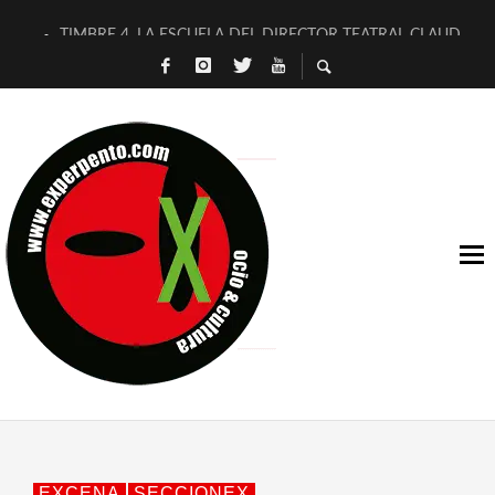
TIMBRE 4, LA ESCUELA DEL DIRECTOR TEATRAL CLAUDIO 
30 AÑOS (NO ES NADA) DE LA KATARSIS DEL TOMATAZO
MILITARES JUDÍAS EN #EXVITA
D’BALDOMEROS REINVENTAN [BITÁCORA 3.0] EN EXVITA
MARSHALL FLASH PRESENTA EN EXVITA [RELATIVA SENCILL
JOFRE BARDAGÍ EN EXVITA INTERPRETANDO A SERRAT
YORCH PRESENTA [CURSO DE ARMONÍA PERSECUTORIA] EN
MAGALÍ SARE NOS EXPLICA [DESCASADA]
«NO TENGO PUTOS SUEÑOS»
[A FUEGO] DE ESTEL DÍAZ
EXCENA
SECCIONEX