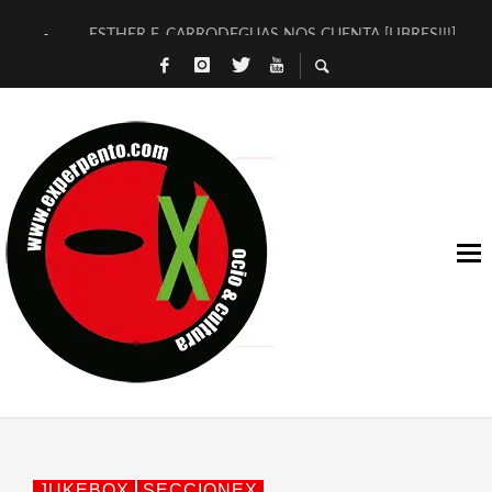
ESTHER F. CARRODEGUAS NOS CUENTA [LIBRES!!!]
[TERRA DE GUAPES] DE SANDRA MONFORT
[ELECTRA JONDA] DE JUAN GUERRERO ZAMORA
TIMBRE 4, LA ESCUELA DEL DIRECTOR TEATRAL CLAUDIO 
30 AÑOS (NO ES NADA) DE LA KATARSIS DEL TOMATAZO
MILITARES JUDÍAS EN #EXVITA
D’BALDOMEROS REINVENTAN [BITÁCORA 3.0] EN EXVITA
MARSHALL FLASH PRESENTA EN EXVITA [RELATIVA SENCILL
JOFRE BARDAGÍ EN EXVITA INTERPRETANDO A SERRAT
YORCH PRESENTA [CURSO DE ARMONÍA PERSECUTORIA] EN
JUKEBOX
SECCIONEX