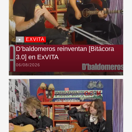
EXVITA
D’baldomeros reinventan [Bitácora
3.0] en ExVITA
06/08/2026