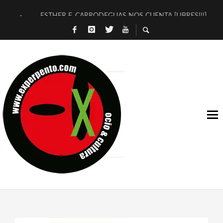
ESTHER F. CARRODEGUAS NOS CUENTA [LIBRES!!!]
[TERRA DE GUAPES] DE SANDRA MONFORT
[ELECTRA JONDA] DE JUAN GUERRERO ZAMORA
TIMBRE 4, LA ESCUELA DEL DIRECTOR TEATRAL CLAUDIO 
30 AÑOS (NO ES NADA) DE LA KATARSIS DEL TOMATAZO
MILITARES JUDÍAS EN #EXVITA
D’BALDOMEROS REINVENTAN [BITÁCORA 3.0] EN EXVITA
MARSHALL FLASH PRESENTA EN EXVITA [RELATIVA SENCILL
JOFRE BARDAGÍ EN EXVITA INTERPRETANDO A SERRAT
YORCH PRESENTA [CURSO DE ARMONÍA PERSECUTORIA] EN