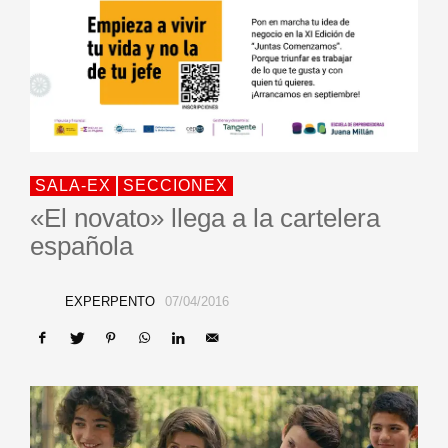
SALA-EX
SECCIONEX
«El novato» llega a la cartelera
española
EXPERPENTO
07/04/2016