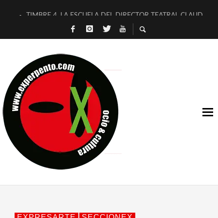
TIMBRE 4, LA ESCUELA DEL DIRECTOR TEATRAL CLAUDIO 
30 AÑOS (NO ES NADA) DE LA KATARSIS DEL TOMATAZO
MILITARES JUDÍAS EN #EXVITA
D’BALDOMEROS REINVENTAN [BITÁCORA 3.0] EN EXVITA
MARSHALL FLASH PRESENTA EN EXVITA [RELATIVA SENCILL
JOFRE BARDAGÍ EN EXVITA INTERPRETANDO A SERRAT
YORCH PRESENTA [CURSO DE ARMONÍA PERSECUTORIA] EN
MAGALÍ SARE NOS EXPLICA [DESCASADA]
«NO TENGO PUTOS SUEÑOS»
[A FUEGO] DE ESTEL DÍAZ
EXPRESARTE
SECCIONEX