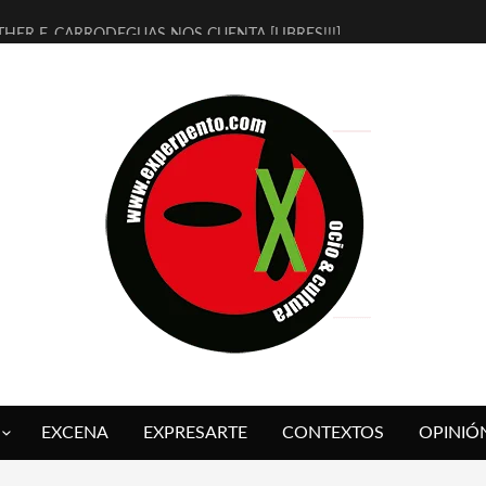
THER F. CARRODEGUAS NOS CUENTA [LIBRES!!!]
ERRA DE GUAPES] DE SANDRA MONFORT
LECTRA JONDA] DE JUAN GUERRERO ZAMORA
MBRE 4, LA ESCUELA DEL DIRECTOR TEATRAL CLAUDIO TOLCACHIR
 AÑOS (NO ES NADA) DE LA KATARSIS DEL TOMATAZO
LITARES JUDÍAS EN #EXVITA
BALDOMEROS REINVENTAN [BITÁCORA 3.0] EN EXVITA
RSHALL FLASH PRESENTA EN EXVITA [RELATIVA SENCILLEZ]
FRE BARDAGÍ EN EXVITA INTERPRETANDO A SERRAT
RCH PRESENTA [CURSO DE ARMONÍA PERSECUTORIA] EN EXVITA
EXCENA
EXPRESARTE
CONTEXTOS
OPINIÓ