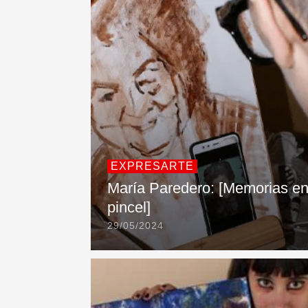
EXPRESARTE
María Paredero: [Memorias e
pincel]
29/05/2024