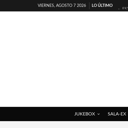
VIERNES, AGOSTO 7 2026
LO ÚLTIMO
ES
[T
[E
TI
30
MI
D’
MA
JO
YO
JUKEBOX
SALA-EX