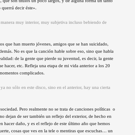
s, que son títulos un poco largos, y de alguna forma un tanto
 querrá decir éste».
 manera muy interior, muy subjetiva incluso bebiendo de
os que han muerto jóvenes, amigos que se han suicidado,
demás. No es que la canción hable sobre eso, sino que habla
lidad: de la gente que pierde su juventud, es decir, la gente
 hacer, etc. Refleja una etapa de mi vida anterior a los 20
e momentos complicados.
a no sólo en este disco, sino en el anterior, hay una cierta
sociedad. Pero realmente no se trata de canciones políticas o
 no dejan de ser también un reflejo del exterior, de hecho en
n hacer daño, y es el reflejo de este último año que hemos
muerte, cosas que ves en la tele o mentiras que escuchas… un