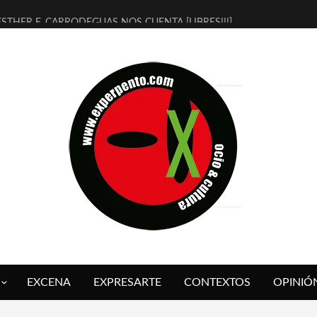
ESTHER F. CARRODEGUAS NOS CUENTA [LIBRES!!!]
[TERRA DE GUAPES] DE SANDRA MONFORT
[ELECTRA JONDA] DE JUAN GUERRERO ZAMORA
TIMBRE 4, LA ESCUELA DEL DIRECTOR TEATRAL CLAUDIO TOLCACHI
30 AÑOS (NO ES NADA) DE LA KATARSIS DEL TOMATAZO
MILITARES JUDÍAS EN #EXVITA
D’BALDOMEROS REINVENTAN [BITÁCORA 3.0] EN EXVITA
MARSHALL FLASH PRESENTA EN EXVITA [RELATIVA SENCILLEZ]
JOFRE BARDAGÍ EN EXVITA INTERPRETANDO A SERRAT
YORCH PRESENTA [CURSO DE ARMONÍA PERSECUTORIA] EN EXVITA
EXCENA
EXPRESARTE
CONTEXTOS
OPINIÓ