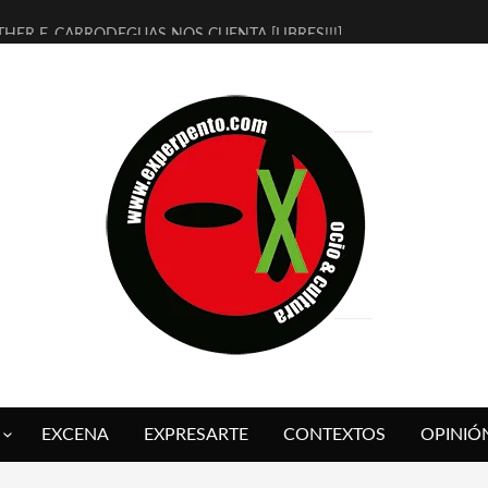
THER F. CARRODEGUAS NOS CUENTA [LIBRES!!!]
ERRA DE GUAPES] DE SANDRA MONFORT
LECTRA JONDA] DE JUAN GUERRERO ZAMORA
MBRE 4, LA ESCUELA DEL DIRECTOR TEATRAL CLAUDIO TOLCACHIR
 AÑOS (NO ES NADA) DE LA KATARSIS DEL TOMATAZO
LITARES JUDÍAS EN #EXVITA
BALDOMEROS REINVENTAN [BITÁCORA 3.0] EN EXVITA
RSHALL FLASH PRESENTA EN EXVITA [RELATIVA SENCILLEZ]
FRE BARDAGÍ EN EXVITA INTERPRETANDO A SERRAT
RCH PRESENTA [CURSO DE ARMONÍA PERSECUTORIA] EN EXVITA
EXCENA
EXPRESARTE
CONTEXTOS
OPINIÓ