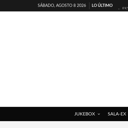
SÁBADO, AGOSTO 8 2026
LO ÚLTIMO
ES
[T
[E
TI
30
MI
D’
MA
JO
YO
JUKEBOX
SALA-EX