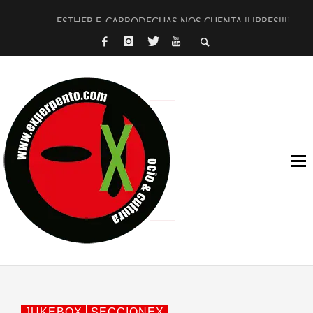
ESTHER F. CARRODEGUAS NOS CUENTA [LIBRES!!!]
[TERRA DE GUAPES] DE SANDRA MONFORT
[ELECTRA JONDA] DE JUAN GUERRERO ZAMORA
TIMBRE 4, LA ESCUELA DEL DIRECTOR TEATRAL CLAUDIO 
30 AÑOS (NO ES NADA) DE LA KATARSIS DEL TOMATAZO
MILITARES JUDÍAS EN #EXVITA
D’BALDOMEROS REINVENTAN [BITÁCORA 3.0] EN EXVITA
MARSHALL FLASH PRESENTA EN EXVITA [RELATIVA SENCILL
JOFRE BARDAGÍ EN EXVITA INTERPRETANDO A SERRAT
YORCH PRESENTA [CURSO DE ARMONÍA PERSECUTORIA] EN
JUKEBOX
SECCIONEX