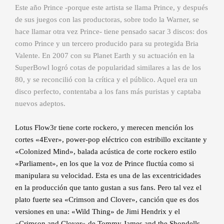
Este año Prince -porque este artista se llama Prince, y después
de sus juegos con las productoras, sobre todo la Warner, se
hace llamar otra vez Prince- tiene pensado sacar 3 discos: dos
como Prince y un tercero producido para su protegida Bria
Valente. En 2007 con su Planet Earth y su actuación en la
SuperBowl logró cotas de popularidad similares a las de los
80, y se reconcilió con la crítica y el público. Aquel era un
disco perfecto, contentaba a los fans más puristas y captaba
nuevos adeptos.
Lotus Flow3r tiene corte rockero, y merecen mención los
cortes «4Ever», power-pop eléctrico con estribillo excitante y
«Colonized Mind», balada acústica de corte rockero estilo
«Parliament», en los que la voz de Prince fluctúa como si
manipulara su velocidad. Esta es una de las excentricidades
en la producción que tanto gustan a sus fans. Pero tal vez el
plato fuerte sea «Crimson and Clover», canción que es dos
versiones en una: «Wild Thing» de Jimi Hendrix y el
«Crimson and Clover» de Tommy James and the Shondells.