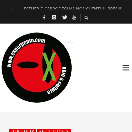
ESTHER F. CARRODEGUAS NOS CUENTA [LIBRES!!!]
[TERRA DE GUAPES] DE SANDRA MONFORT
[ELECTRA JONDA] DE JUAN GUERRERO ZAMORA
TIMBRE 4, LA ESCUELA DEL DIRECTOR TEATRAL CLAUDIO 
30 AÑOS (NO ES NADA) DE LA KATARSIS DEL TOMATAZO
MILITARES JUDÍAS EN #EXVITA
D’BALDOMEROS REINVENTAN [BITÁCORA 3.0] EN EXVITA
MARSHALL FLASH PRESENTA EN EXVITA [RELATIVA SENCILL
JOFRE BARDAGÍ EN EXVITA INTERPRETANDO A SERRAT
YORCH PRESENTA [CURSO DE ARMONÍA PERSECUTORIA] EN
JUKEBOX
SECCIONEX