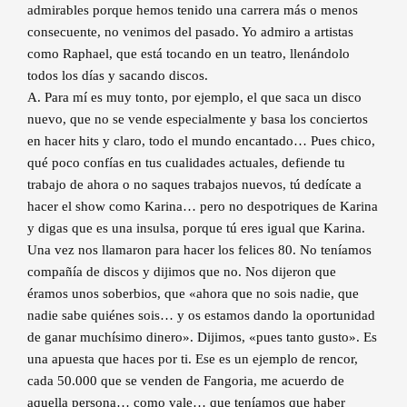
admirables porque hemos tenido una carrera más o menos
consecuente, no venimos del pasado. Yo admiro a artistas
como Raphael, que está tocando en un teatro, llenándolo
todos los días y sacando discos.
A. Para mí es muy tonto, por ejemplo, el que saca un disco
nuevo, que no se vende especialmente y basa los conciertos
en hacer hits y claro, todo el mundo encantado… Pues chico,
qué poco confías en tus cualidades actuales, defiende tu
trabajo de ahora o no saques trabajos nuevos, tú dedícate a
hacer el show como Karina… pero no despotriques de Karina
y digas que es una insulsa, porque tú eres igual que Karina.
Una vez nos llamaron para hacer los felices 80. No teníamos
compañía de discos y dijimos que no. Nos dijeron que
éramos unos soberbios, que «ahora que no sois nadie, que
nadie sabe quiénes sois… y os estamos dando la oportunidad
de ganar muchísimo dinero». Dijimos, «pues tanto gusto». Es
una apuesta que haces por ti. Ese es un ejemplo de rencor,
cada 50.000 que se venden de Fangoria, me acuerdo de
aquella persona… como vale… que teníamos que haber