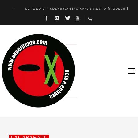
ESTHER F. CARRODEGUAS NOS CUENTA [LIBRES!!!]
[TERRA DE GUAPES] DE SANDRA MONFORT
[ELECTRA JONDA] DE JUAN GUERRERO ZAMORA
TIMBRE 4, LA ESCUELA DEL DIRECTOR TEATRAL CLAUDIO 
30 AÑOS (NO ES NADA) DE LA KATARSIS DEL TOMATAZO
MILITARES JUDÍAS EN #EXVITA
D’BALDOMEROS REINVENTAN [BITÁCORA 3.0] EN EXVITA
MARSHALL FLASH PRESENTA EN EXVITA [RELATIVA SENCILL
JOFRE BARDAGÍ EN EXVITA INTERPRETANDO A SERRAT
YORCH PRESENTA [CURSO DE ARMONÍA PERSECUTORIA] EN
EXCAPARATE